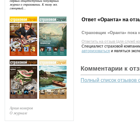
Первый общедоступный популярный
журнал о страховании. К тому же,
глянцевый...
Ответ «Оранта» на отз
Страховщик «Оранта» пока н
Ответить на отзыв (для служб к
Специалист страховой компании
авторизоваться
и являться эксп
Комментарии к от
Полный список отзывов 
Архив номеров
О журнале