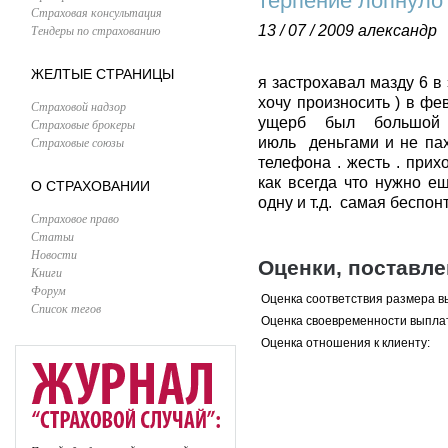
терпение лопнуло
Страховая консультация
Тендеры по страхованию
13 / 07 / 2009
александр
ЖЕЛТЫЕ СТРАНИЦЫ
я застрохавал мазду 6 в
хочу произносить ) в фе
Страховой надзор
ущерб был большой 
Страховые брокеры
Страховые союзы
июль деньгами и не пах
телефона . жесть . прих
как всегда что нужно е
О СТРАХОВАНИИ
одну и т.д. самая беспо
Страховое право
Статьи
Новости
Оценки, поставл
Книги
Форум
Оценка соответствия размера в
Список тегов
Оценка своевременности выпла
Оценка отношения к клиенту: