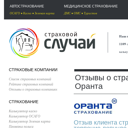
АВТОСТРАХОВАНИЕ
МЕДИЦИНСКОЕ СТРАХОВАНИЕ
ОСАГО
•
Каско
•
Зеленая карта
ДМС
•
ОМС
•
Туристов
Наш п
1109
с
кальк
СТРАХОВЫЕ КОМПАНИИ
Отзывы о стр
Список страховых компаний
Рейтинг страховых компаний
Оранта
Отзывы о страховых компаниях
СТРАХОВАНИЕ
Калькулятор каско
Калькулятор ОСАГО
Калькулятор Зеленая карта
Отзыв клиента ст
Проверка полиса