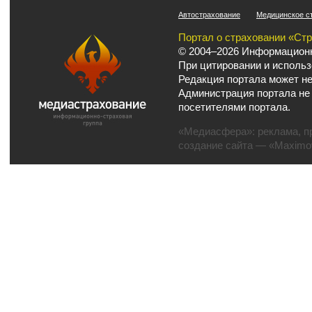
Автострахование
Медицинское с
Портал о страховании «Ст
© 2004–2026 Информационн
При цитировании и использ
Редакция портала может не
Администрация портала не
посетителями портала.
«Медиасфера»:
реклама
,
п
создание сайта
— «Maximov