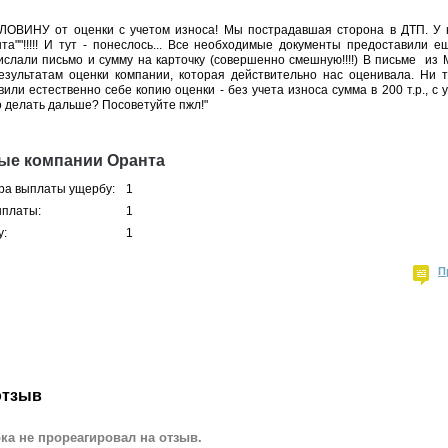
ОЛОВИНУ от оценки с учетом износа! Мы пострадавшая сторона в ДТП. У н
та""!!!!! И тут - понеслось... Все необходимые документы предоставили 
слали письмо и сумму на карточку (совершенно смешную!!!!) В письме из М
зультатам оценки компании, которая действительно нас оценивала. Ни 
или естественно себе копию оценки - без учета износа сумма в 200 т.р., с у
о делать дальше? Посоветуйте пжл!"
ые компании Оранта
ра выплаты ущербу:
1
ыплаты:
1
у:
1
П
отзыв
ка не прореагировал на отзыв.