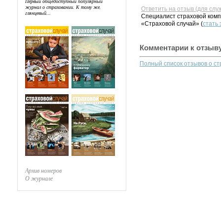
Первый общедоступный популярный
журнал о страховании. К тому же,
Ответить на отзыв (для слу
глянцевый...
Специалист страховой комп
«Страховой случай» (
стать
Комментарии к отзыв
Полный список отзывов о с
Архив номеров
О журнале