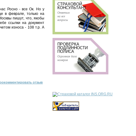
СТРАХОВОЙ
КОНСУЛЬТАНТ
ас Росно - все Ок. Но у
Ответим
еще в феврале, только на
на все
осквы пишут, что, якобы
вопросы
тебе ссылки на документ
четом износа - 108 т.р. А
ПРОВЕРКА
ПОДЛИННОСТИ
ПОЛИСА
Огромная база
номеров
рокомментировать отзыв