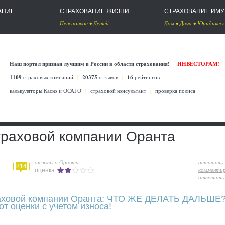
АНИЕ
СТРАХОВАНИЕ ЖИЗНИ
СТРАХОВАНИЕ ИМ
Пенсионное
•
Детей
Дом
•
Дача
•
Юридическ
Наш портал признан лучшим в России в области страхования!
ИНВЕСТОРАМ!
1109
страховых компаний
|
20375
отзывов
|
16
рейтингов
калькуляторы Каско
и
ОСАГО
|
страховой консультант
|
проверка полиса
траховой компании Оранта
отзывы о Оранта
оставить
814
комменти
оценка
ответить 
аховой компании Оранта: ЧТО ЖЕ ДЕЛАТЬ ДАЛЬШЕ? 
т оценки с учетом износа!