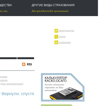
УЩЕСТВА
ДРУГИЕ ВИДЫ СТРАХОВАНИЯ
их лиц
Для граждан
•
Для организаций
авторизация
поиск
контакты
 отзыв
КАЛЬКУЛЯТОР
ровать
КАСКО,ОСАГО
(для страховщиков)
Расчёт стоимости
страховки на Ваш
автомобиль
Вернули, спустя