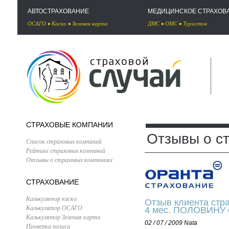
АВТОСТРАХОВАНИЕ
МЕДИЦИНСКОЕ СТРАХОВ
ОСАГО
•
Каско
•
Зеленая карта
ДМС
•
ОМС
•
Туристов
СТРАХОВЫЕ КОМПАНИИ
Отзывы о с
Список страховых компаний
Рейтинг страховых компаний
Отзывы о страховых компаниях
СТРАХОВАНИЕ
Калькулятор каско
Отзыв клиента стр
Калькулятор ОСАГО
4 мес. ПОЛОВИНУ о
Калькулятор Зеленая карта
02 / 07 / 2009
Nata
Проверка полиса