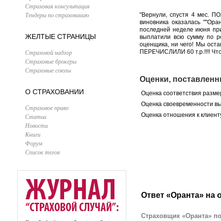
Страховая консультация
Тендеры по страхованию
"Вернули, спустя 4 мес. П
виновника оказалась ""Оран
последней неделе июня при
ЖЕЛТЫЕ СТРАНИЦЫ
выплатили всю сумму по ре
оценщика, ни чего! Мы остав
Страховой надзор
ПЕРЕЧИСЛИЛИ 60 т.р.!!!! Чт
Страховые брокеры
Страховые союзы
Оценки, поставленн
О СТРАХОВАНИИ
Оценка соответствия разме
Оценка своевременности в
Страховое право
Оценка отношения к клиент
Статьи
Новости
Книги
Форум
Список тегов
Ответ «Оранта» на 
Страховщик «Оранта» по