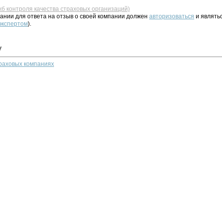
жб контроля качества страховых организаций)
ании для ответа на отзыв о своей компании должен
авторизоваться
и являть
 экспертом
).
у
траховых компаниях