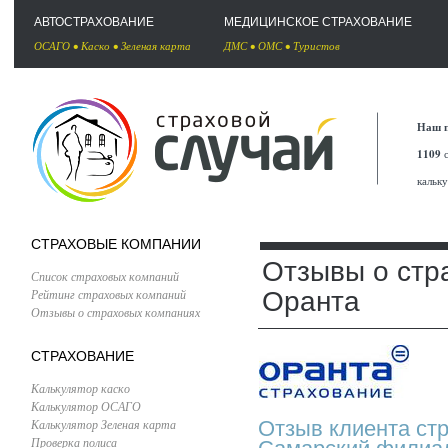
АВТОСТРАХОВАНИЕ
МЕДИЦИНСКОЕ СТРАХОВАНИЕ
ОСАГО
•
Каско
•
Зеленая карта
ДМС
•
ОМС
•
Туристов
Наш п
1109
с
кальк
СТРАХОВЫЕ КОМПАНИИ
Отзывы о стр
Список страховых компаний
Рейтинг страховых компаний
Оранта
Отзывы о страховых компаниях
СТРАХОВАНИЕ
Калькулятор каско
Калькулятор ОСАГО
Калькулятор Зеленая карта
Отзыв клиента ст
Проверка полиса