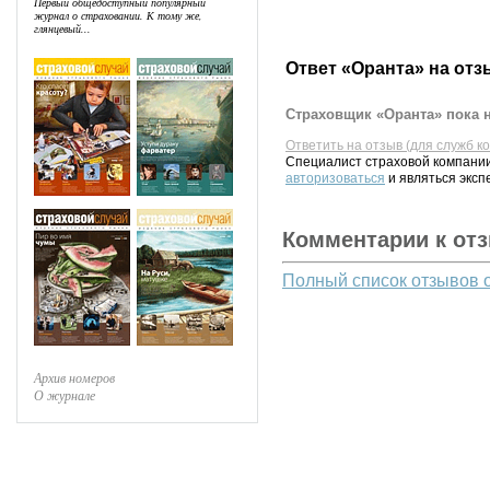
Первый общедоступный популярный
журнал о страховании. К тому же,
глянцевый...
Ответ «Оранта» на отз
Страховщик «Оранта» пока н
Ответить на отзыв (для служб к
Специалист страховой компании
авторизоваться
и являться эксп
Комментарии к от
Полный список отзывов 
Архив номеров
О журнале