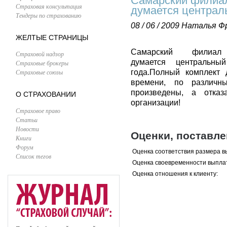
Самарский филиал
Страховая консультация
думается централ
Тендеры по страхованию
08 / 06 / 2009
Наталья Ф
ЖЕЛТЫЕ СТРАНИЦЫ
Самарский филиа
Страховой надзор
думается центральны
Страховые брокеры
Страховые союзы
года.Полный комплект 
времени, по различ
произведены, а отказ
О СТРАХОВАНИИ
организации!
Страховое право
Статьи
Новости
Оценки, поставл
Книги
Форум
Оценка соответствия размера в
Список тегов
Оценка своевременности выпла
Оценка отношения к клиенту: