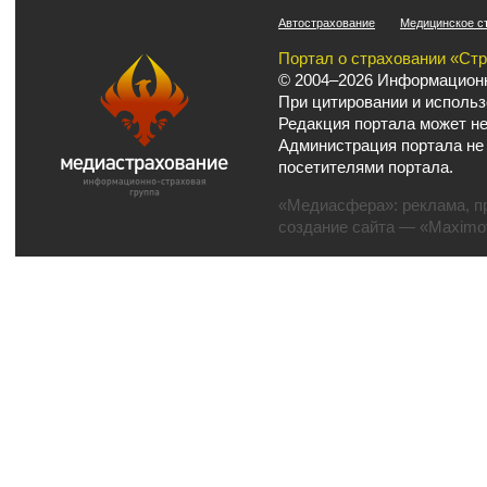
Автострахование
Медицинское с
Портал о страховании «Ст
© 2004–2026 Информационн
При цитировании и использ
Редакция портала может не
Администрация портала не
посетителями портала.
«Медиасфера»:
реклама
,
п
создание сайта
— «Maximov