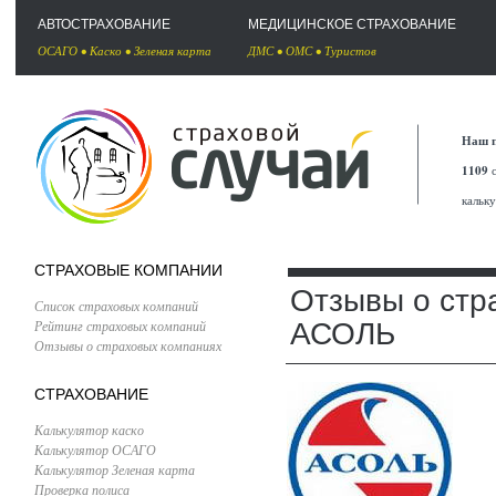
АВТОСТРАХОВАНИЕ
МЕДИЦИНСКОЕ СТРАХОВАНИЕ
ОСАГО
•
Каско
•
Зеленая карта
ДМС
•
ОМС
•
Туристов
Наш п
1109
с
кальк
СТРАХОВЫЕ КОМПАНИИ
Отзывы о стр
Список страховых компаний
Рейтинг страховых компаний
АСОЛЬ
Отзывы о страховых компаниях
СТРАХОВАНИЕ
Калькулятор каско
Калькулятор ОСАГО
Калькулятор Зеленая карта
Проверка полиса