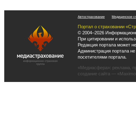
Автострахование
Медицинское с
Портал о страховании «Ст
© 2004–2026 Информационн
При цитировании и использ
Редакция портала может не
Администрация портала не
посетителями портала.
«Медиасфера»:
реклама
,
п
создание сайта
— «Maximov