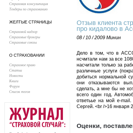
Страховая консультация
Тендеры по страхованию
Отзыв клиента ст
ЖЕЛТЫЕ СТРАНИЦЫ
про кидалово в А
Страховой надзор
Страховые брокеры
08 / 10 / 2009
Минин
Страховые союзы
Дело в том, что в АСС
О СТРАХОВАНИИ
нсчмтали нам за все 108
Страховое право
насчитали только за раб
Статьи
различные услуги (покра
Новости
добиться нормальной с
Книги
они отказываются выпл
Форум
сделать, а мне бы не хо
Список тегов
всего один год. Автомо
ответьье на мой e-mail.
Сергей. <br />16 января 
Оценки, поставл