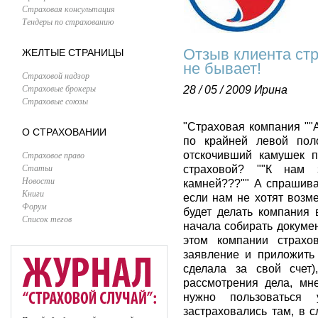
Страховая консультация
Тендеры по страхованию
Отзыв клиента ст
ЖЕЛТЫЕ СТРАНИЦЫ
не бывает!
Страховой надзор
Страховые брокеры
28 / 05 / 2009
Ирина
Страховые союзы
"Страховая компания ""
О СТРАХОВАНИИ
по крайней левой пол
Страховое право
отскочивший камушек 
Статьи
страховой? ""К нам 
Новости
камней???"" А спрашива
Книги
если нам не хотят возм
Форум
будет делать компания 
Список тегов
начала собирать докуме
этом компании страхо
заявление и приложить
сделала за свой счет)
рассмотрения дела, мне
нужно пользоваться
застраховались там, в с