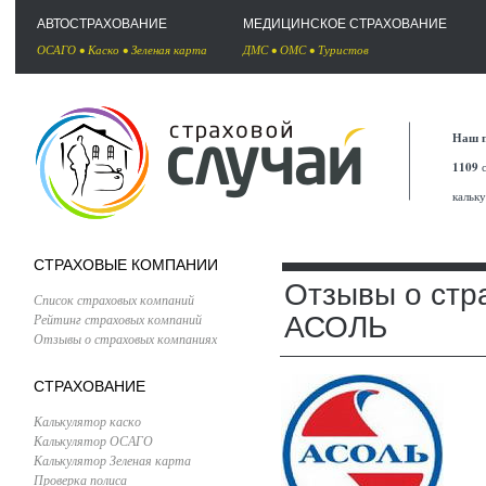
АВТОСТРАХОВАНИЕ
МЕДИЦИНСКОЕ СТРАХОВАНИЕ
ОСАГО
•
Каско
•
Зеленая карта
ДМС
•
ОМС
•
Туристов
Наш п
1109
с
кальк
СТРАХОВЫЕ КОМПАНИИ
Отзывы о стр
Список страховых компаний
Рейтинг страховых компаний
АСОЛЬ
Отзывы о страховых компаниях
СТРАХОВАНИЕ
Калькулятор каско
Калькулятор ОСАГО
Калькулятор Зеленая карта
Проверка полиса