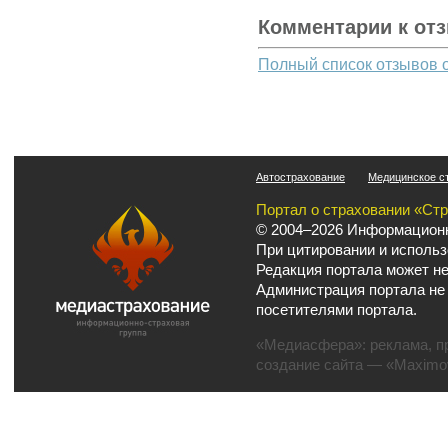
Комментарии к от
Полный список отзывов 
Автострахование
Медицинское с
Портал о страховании «Ст
© 2004–2026 Информационн
При цитировании и использ
Редакция портала может не
Администрация портала не
посетителями портала.
«Медиасфера»:
реклама
,
п
создание сайта
— «Maximov