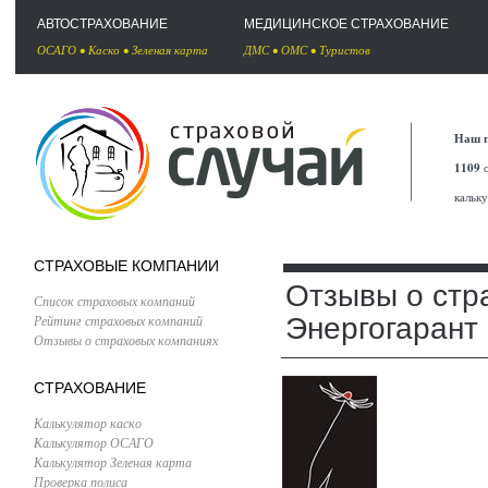
АВТОСТРАХОВАНИЕ
МЕДИЦИНСКОЕ СТРАХОВАНИЕ
ОСАГО
•
Каско
•
Зеленая карта
ДМС
•
ОМС
•
Туристов
Наш п
1109
с
кальк
СТРАХОВЫЕ КОМПАНИИ
Отзывы о стр
Список страховых компаний
Рейтинг страховых компаний
Энергогарант
Отзывы о страховых компаниях
СТРАХОВАНИЕ
Калькулятор каско
Калькулятор ОСАГО
Калькулятор Зеленая карта
Проверка полиса