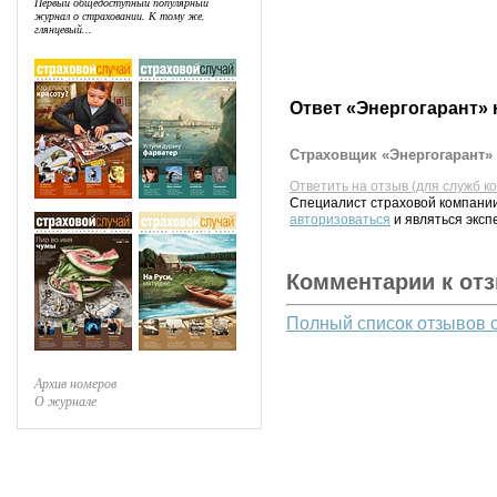
Первый общедоступный популярный
журнал о страховании. К тому же,
глянцевый...
Ответ «Энергогарант» 
Страховщик «Энергогарант» 
Ответить на отзыв (для служб к
Специалист страховой компании
авторизоваться
и являться эксп
Комментарии к от
Полный список отзывов 
Архив номеров
О журнале