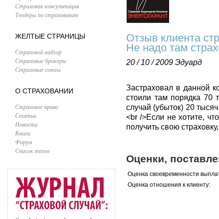
Страховая консультация
Тендеры по страхованию
Отзыв клиента ст
ЖЕЛТЫЕ СТРАНИЦЫ
Не надо там страх
Страховой надзор
Страховые брокеры
20 / 10 / 2009
Эдуард
Страховые союзы
Застраховал в данной к
О СТРАХОВАНИИ
стоили там порядка 70 т
Страховое право
случай (убыток) 20 тыся
Статьи
<br />Если не хотите, ч
Новости
получить свою страховку,
Книги
Форум
Список тегов
Оценки, поставл
Оценка своевременности выпла
Оценка отношения к клиенту: