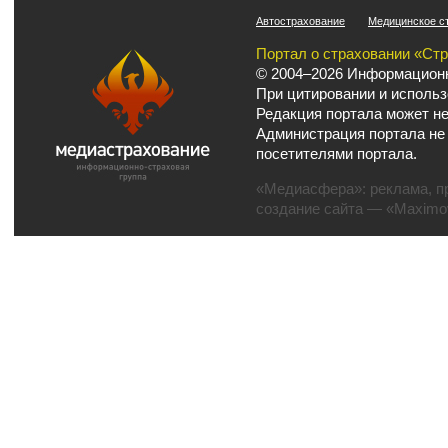
Автострахование
Медицинское с
Портал о страховании «Ст
© 2004–2026 Информационн
При цитировании и использ
Редакция портала может не
Администрация портала не
посетителями портала.
«Медиасфера»:
реклама
,
п
создание сайта
— «Maximov