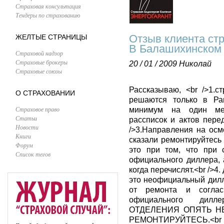
Страховая консультация
Тендеры по страхованию
Отзыв клиента ст
ЖЕЛТЫЕ СТРАНИЦЫ
В Балашихинском 
Страховой надзор
Страховые брокеры
20 / 01 / 2009
Николай
Страховые союзы
Рассказываю, <br />1.
О СТРАХОВАНИИ
решаются только в Рам
Страховое право
минимум на один мес
Статьи
рассписок и актов пере
Новости
/>3.Направления на осм
Книги
сказали ремонтируйтесь 
Форум
это при том, что при 
Список тегов
официального диллера, 
когда перечислят.<br />4
это неофициальный дилл
от ремонта и соглас
официального дил
ОТДЕЛЕНИЯ ОПЯТЬ Н
РЕМОНТИРУЙТЕСЬ.<br /