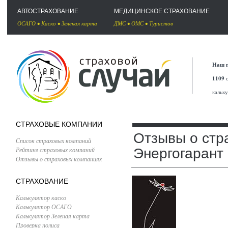
АВТОСТРАХОВАНИЕ
МЕДИЦИНСКОЕ СТРАХОВАНИЕ
ОСАГО
•
Каско
•
Зеленая карта
ДМС
•
ОМС
•
Туристов
Наш п
1109
с
кальк
СТРАХОВЫЕ КОМПАНИИ
Отзывы о стр
Список страховых компаний
Рейтинг страховых компаний
Энергогарант
Отзывы о страховых компаниях
СТРАХОВАНИЕ
Калькулятор каско
Калькулятор ОСАГО
Калькулятор Зеленая карта
Проверка полиса