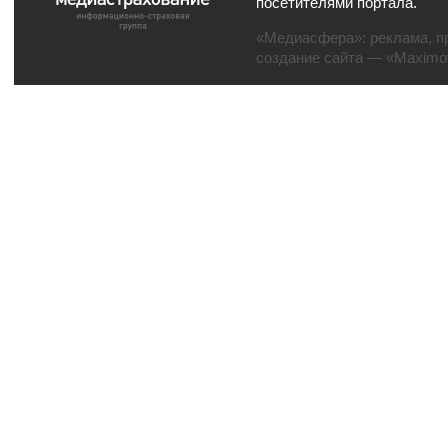
посетителями портала.
«Медиасфера»:
реклама
,
п
создание сайта
— «Maximov