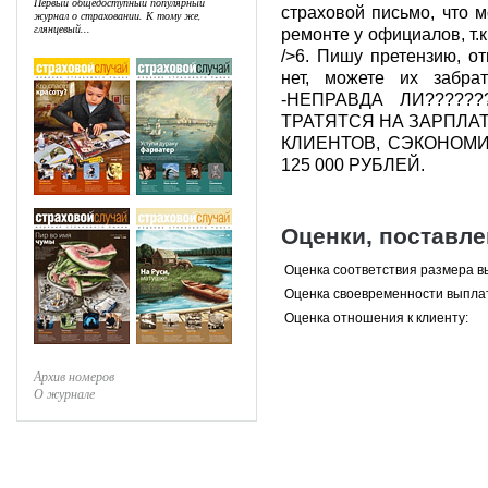
Первый общедоступный популярный
страховой письмо, что 
журнал о страховании. К тому же,
глянцевый...
ремонте у официалов, т.к
/>6. Пишу претензию, о
нет, можете их забра
-НЕПРАВДА ЛИ??????
ТРАТЯТСЯ НА ЗАРПЛА
КЛИЕНТОВ, СЭКОНОМИ
125 000 РУБЛЕЙ.
Оценки, поставл
Оценка соответствия размера в
Оценка своевременности выпла
Оценка отношения к клиенту:
Архив номеров
О журнале