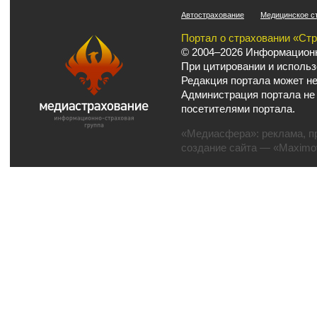
Автострахование
Медицинское с
Портал о страховании «Ст
© 2004–2026 Информационн
При цитировании и использ
Редакция портала может не
Администрация портала не
посетителями портала.
«Медиасфера»:
реклама
,
п
создание сайта
— «Maximov