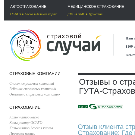
АВТОСТРАХОВАНИЕ
МЕДИЦИНСКОЕ СТРАХОВАНИЕ
ОСАГО
•
Каско
•
Зеленая карта
ДМС
•
ОМС
•
Туристов
Наш п
1109
с
кальк
СТРАХОВЫЕ КОМПАНИИ
Отзывы о стр
Список страховых компаний
Рейтинг страховых компаний
ГУТА-Страхо
Отзывы о страховых компаниях
СТРАХОВАНИЕ
Калькулятор каско
Калькулятор ОСАГО
Отзыв клиента ст
Калькулятор Зеленая карта
Страхование: Где
Проверка полиса