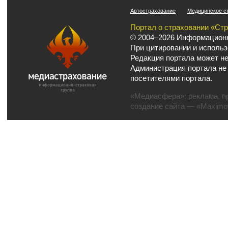
Автострахование
Медицинское с
Портал о страховании «Ст
© 2004–2026 Информационн
При цитировании и использ
Редакция портала может не
Администрация портала не
посетителями портала.
«Медиасфера»:
реклама
,
п
создание сайта
— «Maximov