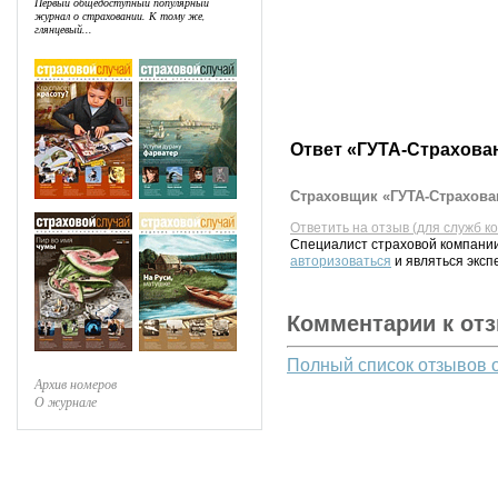
Первый общедоступный популярный
журнал о страховании. К тому же,
глянцевый...
Ответ «ГУТА-Страхова
Страховщик «ГУТА-Страхован
Ответить на отзыв (для служб к
Специалист страховой компании
авторизоваться
и являться эксп
Комментарии к от
Полный список отзывов 
Архив номеров
О журнале