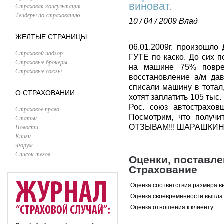
виноват.
Страховая консультация
Тендеры по страхованию
10 / 04 / 2009
Влад
ЖЕЛТЫЕ СТРАНИЦЫ
06.01.2009г. произошло
Страховой надзор
ГУТЕ по каско. До сих 
Страховые брокеры
на машине 75% повреж
Страховые союзы
восстановление а/м да
списали машину в тотал
О СТРАХОВАНИИ
хотят заплатить 105 тыс
Рос. союз автостраховщ
Страховое право
Посмотрим, что полу
Статьи
Новости
ОТЗЫВАМ!!! ШАРАШКИНА
Книги
Форум
Список тегов
Оценки, поставл
Страхование
Оценка соответствия размера в
Оценка своевременности выпла
Оценка отношения к клиенту: