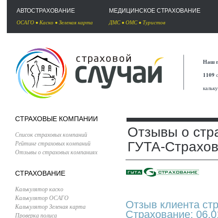
АВТОСТРАХОВАНИЕ
МЕДИЦИНСКОЕ СТРАХОВАНИЕ
ОСАГО
•
Каско
•
Зеленая карта
ДМС
•
ОМС
•
Туристов
Наш п
1109
с
кальк
СТРАХОВЫЕ КОМПАНИИ
Отзывы о стр
Список страховых компаний
Рейтинг страховых компаний
ГУТА-Страхо
Отзывы о страховых компаниях
СТРАХОВАНИЕ
Калькулятор каско
Калькулятор ОСАГО
Отзыв клиента ст
Калькулятор Зеленая карта
Страхование: 06.0
Проверка полиса