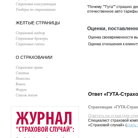
Страховая консультация
"Почему ""Гута"" страшно д
Тендеры по страхованию
отечественное авто тарифы 
ЖЕЛТЫЕ СТРАНИЦЫ
Оценки, поставлен
Страховой надзор
Оценка своевременности в
Страховые брокеры
Страховые союзы
Оценка отношения к клиент
О СТРАХОВАНИИ
Страховое право
Статьи
Новости
Книги
Форум
Ответ «ГУТА-Страхо
Список тегов
Страховщик «ГУТА-Страх
Ответить на отзыв (для слу
Специалист страховой комп
«Страховой случай» (
стать