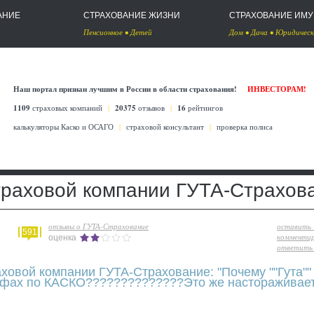
АНИЕ
СТРАХОВАНИЕ ЖИЗНИ
СТРАХОВАНИЕ ИМ
Пенсионное
•
Детей
Дом
•
Дача
•
Юридическ
Наш портал признан лучшим в России в области страхования!
ИНВЕСТОРАМ!
1109
страховых компаний
|
20375
отзывов
|
16
рейтингов
калькуляторы Каско
и
ОСАГО
|
страховой консультант
|
проверка полиса
траховой компании ГУТА-Страхов
отзывы о ГУТА-Страхование
оставить
591
комменти
оценка
ответить 
ховой компании ГУТА-Страхование: "Почему ""Гута""
ифах по КАСКО??????????????Это же настораживает