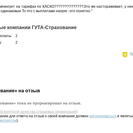
емпингует на тарифах по КАСКО??????????????Это же настораживает, у них 
одинаковые.То что с выплатами напряг -это понятно."
ные компании ГУТА-Страхование
ыплаты:
2
у:
2
П
вание» на отзыв
ование» пока не прореагировал на отзыв.
жб контроля качества страховых организаций)
ании для ответа на отзыв о своей компании должен
авторизоваться
и являть
 экспертом
).