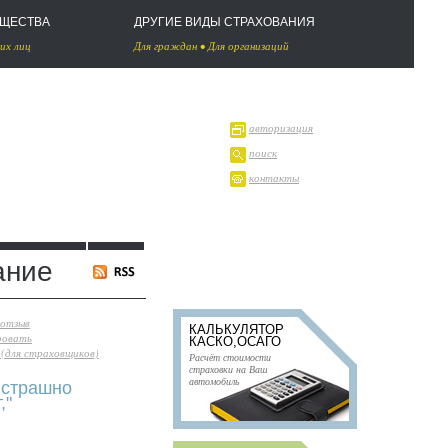
УЩЕСТВА
ДРУГИЕ ВИДЫ СТРАХОВАНИЯ
их лиц
Для граждан
•
Для организаций
авторизация
поиск
контакты
ание
 отзыв
КАЛЬКУЛЯТОР
ровать
КАСКО,ОСАГО
(для страховщиков)
Расчёт стоимости
страховки на Ваш
автомобиль
 страшно
,"