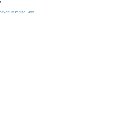
у
траховых компаниях