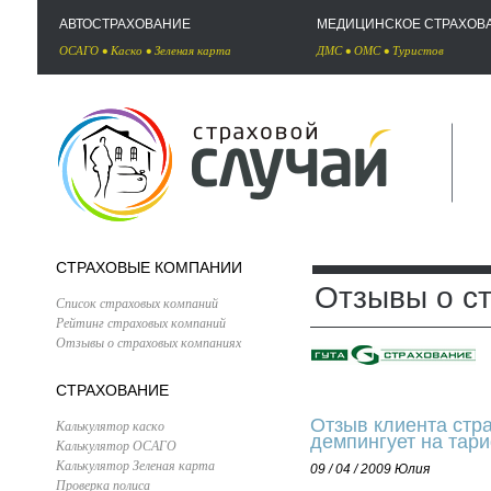
АВТОСТРАХОВАНИЕ
МЕДИЦИНСКОЕ СТРАХОВ
ОСАГО
•
Каско
•
Зеленая карта
ДМС
•
ОМС
•
Туристов
СТРАХОВЫЕ КОМПАНИИ
Отзывы о с
Список страховых компаний
Рейтинг страховых компаний
Отзывы о страховых компаниях
СТРАХОВАНИЕ
Отзыв клиента стра
Калькулятор каско
демпингует на тар
Калькулятор ОСАГО
Калькулятор Зеленая карта
09 / 04 / 2009
Юлия
Проверка полиса