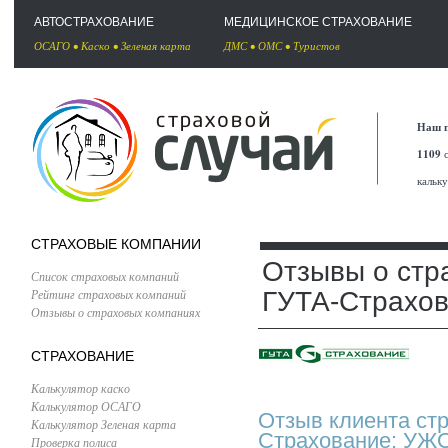
АВТОСТРАХОВАНИЕ
МЕДИЦИНСКОЕ СТРАХОВАНИЕ
ОСАГО
•
Каско
•
Зеленая карта
ДМС
•
ОМС
•
Туристов
Наш п
1109
с
кальк
СТРАХОВЫЕ КОМПАНИИ
Отзывы о стр
Список страховых компаний
Рейтинг страховых компаний
ГУТА-Страхо
Отзывы о страховых компаниях
СТРАХОВАНИЕ
Калькулятор каско
Калькулятор ОСАГО
Отзыв клиента ст
Калькулятор Зеленая карта
Страхование: УЖО
Проверка полиса