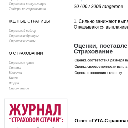
Страховая консультация
20 / 06 / 2008
rangerone
Тендеры по страхованию
ЖЕЛТЫЕ СТРАНИЦЫ
1. Сильно занижают выпл
Отказываются выплачиват
Страховой надзор
Страховые брокеры
Страховые союзы
Оценки, поставл
Страхование
О СТРАХОВАНИИ
Оценка соответствия размера в
Страховое право
Оценка своевременности выпла
Статьи
Новости
Оценка отношения к клиенту:
Книги
Форум
Список тегов
Ответ «ГУТА-Страхова