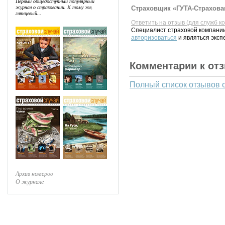
Первый общедоступный популярный
журнал о страховании. К тому же,
Страховщик «ГУТА-Страхован
глянцевый...
Ответить на отзыв (для служб к
Специалист страховой компании
авторизоваться
и являться эксп
Комментарии к от
Полный список отзывов 
Архив номеров
О журнале