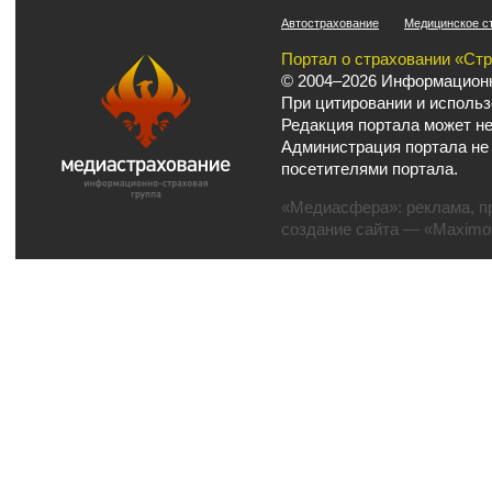
Автострахование
Медицинское с
Портал о страховании «Ст
© 2004–2026 Информационн
При цитировании и использ
Редакция портала может не
Администрация портала не
посетителями портала.
«Медиасфера»:
реклама
,
п
создание сайта
— «Maximov