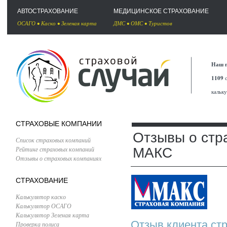
АВТОСТРАХОВАНИЕ
МЕДИЦИНСКОЕ СТРАХОВАНИЕ
ОСАГО
•
Каско
•
Зеленая карта
ДМС
•
ОМС
•
Туристов
Наш п
1109
с
кальк
СТРАХОВЫЕ КОМПАНИИ
Отзывы о стр
Список страховых компаний
Рейтинг страховых компаний
МАКС
Отзывы о страховых компаниях
СТРАХОВАНИЕ
Калькулятор каско
Калькулятор ОСАГО
Калькулятор Зеленая карта
Отзыв клиента ст
Проверка полиса