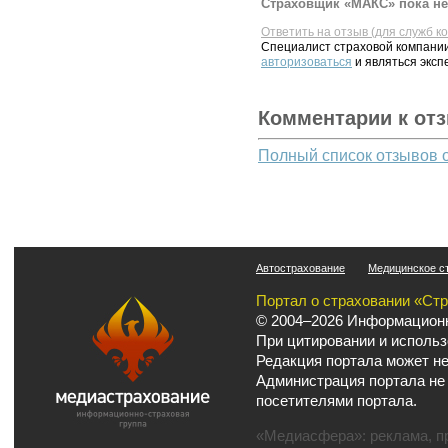
Страховщик «МАКС» пока не
Ответить на отзыв (для служб к
Специалист страховой компании
авторизоваться
и являться эксп
Комментарии к от
Полный список отзывов 
Автострахование
Медицинское с
Портал о страховании «Ст
© 2004–2026 Информационн
При цитировании и использ
Редакция портала может не
Администрация портала не
посетителями портала.
«Медиасфера»:
реклама
,
п