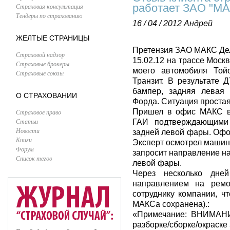
работает ЗАО "М
Страховая консультация
Тендеры по страхованию
16 / 04 / 2012
Андрей
ЖЕЛТЫЕ СТРАНИЦЫ
Претензия ЗАО МАКС Дел
Страховой надзор
15.02.12 на трассе Мос
Страховые брокеры
моего автомобиля Тойо
Страховые союзы
Транзит. В результате 
бампер, задняя левая
О СТРАХОВАНИИ
Форда. Ситуация простая
Пришел в офис МАКС в 
Страховое право
Статьи
ГАИ подтверждающими
Новости
задней левой фары. Офо
Книги
Эксперт осмотрел машину
Форум
запросит направление на
Список тегов
левой фары.
Через несколько дн
направлением на ремо
сотруднику компании, ч
МАКСа сохранена).:
«Примечание: ВНИМАНИЕ
разборке/сборке/окраске 