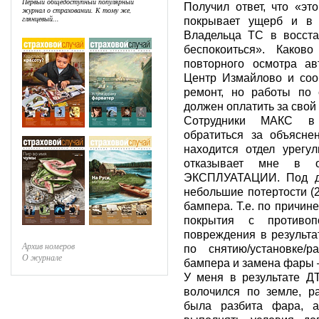
Первый общедоступный популярный
Получил ответ, что «эт
журнал о страховании. К тому же,
глянцевый...
покрывает ущерб и в 
Владельца ТС в восста
беспокоиться». Каков
повторного осмотра ав
Центр Измайлово и соо
ремонт, но работы по с
должен оплатить за свой 
Сотрудники МАКС в 
обратиться за объясне
находится отдел урегу
отказывает мне в 
ЭКСПЛУАТАЦИИ. Под де
небольшие потертости (
бампера. Т.е. по причин
покрытия с противо
повреждения в результ
Архив номеров
по снятию/установке/р
О журнале
бампера и замена фары 
У меня в результате Д
волочился по земле, р
была разбита фара, а