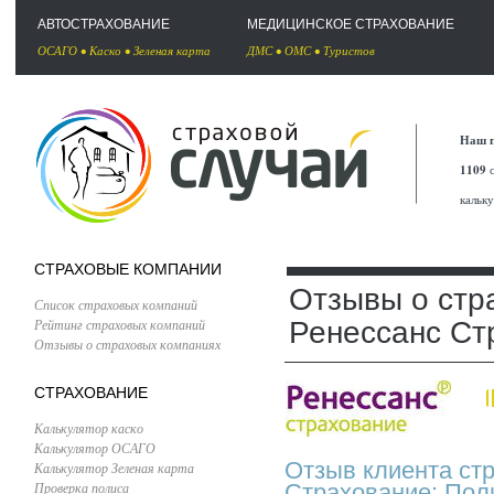
АВТОСТРАХОВАНИЕ
МЕДИЦИНСКОЕ СТРАХОВАНИЕ
ОСАГО
•
Каско
•
Зеленая карта
ДМС
•
ОМС
•
Туристов
Наш п
1109
с
кальк
СТРАХОВЫЕ КОМПАНИИ
Отзывы о стр
Список страховых компаний
Рейтинг страховых компаний
Ренессанс Ст
Отзывы о страховых компаниях
СТРАХОВАНИЕ
Калькулятор каско
Калькулятор ОСАГО
Отзыв клиента ст
Калькулятор Зеленая карта
Проверка полиса
Страхование: Поли