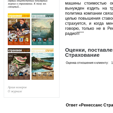
Первый общедоступный популярный
машины стоимостью о
журнал о страховании. К тому же,
глянцевый...
вынужден ездить на т
политика компании связ
целью повышения ставок
страхуется, и когда ме
говорю, только не в Р
радио!!!"""
Оценки, поставл
Страхование
Оценка отношения к клиенту:
1
Архив номеров
О журнале
Ответ «Ренессанс Стр