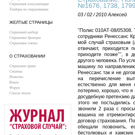
Страховая консультация
№1676, 1738, 1799
Тендеры по страхованию
03 / 02 / 2010
Алексей
ЖЕЛТЫЕ СТРАНИЦЫ
"Полис 010АТ-08/05308. 
Страховой надзор
сотрудники Ренессанс Кр
Страховые брокеры
мой случай страховым (
Страховые союзы
отвечают, приходится 
приходите позже"", в
О СТРАХОВАНИИ
другого человека. По ус
Страховое право
машину по направлению
Статьи
Ренессанс так и не дого
Новости
на перечисление вып
Книги
естественно для меня 
Форум
потеряно, хорошо, что я
Список тегов
досудебную претензию да
этого не постыдились 
звонили 2 раза с прось
машина не отремонтиро
договор страхования. П
обещали позвонить, е
бестолковых и хамских