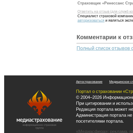
Страховщик «Ренессанс Стра
Ответить на отзыв (для служб к
Специалист страховой компании
авторизоваться
и являться эксп
Комментарии к от
Полный список отзывов 
Автострахование
Медицинское с
Портал о страховании «Ст
© 2004–2026 Информационн
При цитировании и использ
Редакция портала может не
Администрация портала не
посетителями портала.
«Медиасфера»:
реклама
,
п