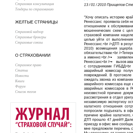
Страховая консультация
13 / 01 / 2010
Прищепов Сте
Тендеры по страхованию
"Хочу описать историю кра
ЖЕЛТЫЕ СТРАНИЦЫ
Ренессанс проявила себя н
отношением к обслуживани
мошеннических схем с цел
Страховой надзор
страховой компании нацеле
Страховые брокеры
целью уйти от выполнения
Страховые союзы
Ренессанс.<br />ДТП в рез
2010) возмещения ущерба
обязательствам.<br />Тепе
О СТРАХОВАНИИ
а именно:<br />• заявиле
Ренессанс<br />• вызов ава
Страховое право
с сотрудниками ГИБДД<br /
Статьи
аварийный комиссар полу
Новости
повреждений. В протоколе
ожидать звонка из компании
Книги
аварийного комиссара еще 
Форум
аварийных комиссаров в Ре
Список тегов
неизвестной причине докум
рассмотрения в отдел урегу
независимую экспертизу ос
халатного отношения сотр
попросили подъехать в офи
причине крайне халатного,
ДТП прошло 47 дней!!! Дал
приезду в офис мне сообщил
мне предложили перечень с