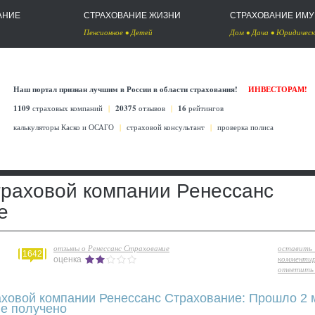
АНИЕ
СТРАХОВАНИЕ ЖИЗНИ
СТРАХОВАНИЕ ИМ
Пенсионное
•
Детей
Дом
•
Дача
•
Юридическ
Наш портал признан лучшим в России в области страхования!
ИНВЕСТОРАМ!
1109
страховых компаний
|
20375
отзывов
|
16
рейтингов
калькуляторы Каско
и
ОСАГО
|
страховой консультант
|
проверка полиса
траховой компании Ренессанс
е
отзывы о Ренессанс Страхование
оставить
1642
комменти
оценка
ответить 
аховой компании Ренессанс Страхование: Прошло 2 
е получено