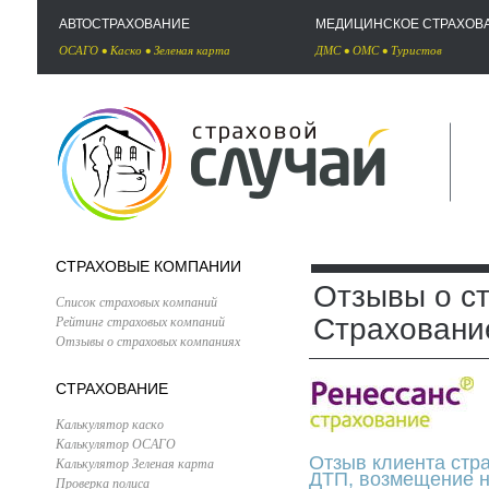
АВТОСТРАХОВАНИЕ
МЕДИЦИНСКОЕ СТРАХОВ
ОСАГО
•
Каско
•
Зеленая карта
ДМС
•
ОМС
•
Туристов
СТРАХОВЫЕ КОМПАНИИ
Отзывы о с
Список страховых компаний
Рейтинг страховых компаний
Страховани
Отзывы о страховых компаниях
СТРАХОВАНИЕ
Калькулятор каско
Калькулятор ОСАГО
Отзыв клиента стр
Калькулятор Зеленая карта
ДТП, возмещение н
Проверка полиса