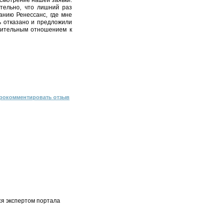
ссмотрение нашей заявки.
тельно, что лишний раз
анию Ренессанс, где мне
ь отказано и предложили
рительным отношением к
рокомментировать отзыв
ся экспертом портала