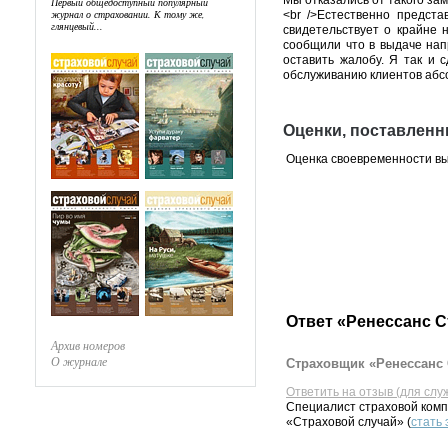
Мы отказались от такого за
Первый общедоступный популярный
журнал о страховании. К тому же,
<br />Естественно предст
глянцевый...
свидетельствует о крайне 
сообщили что в выдаче нап
оставить жалобу. Я так и
обслуживанию клиентов абс
Оценки, поставленн
Оценка своевременности в
Ответ «Ренессанс С
Архив номеров
О журнале
Страховщик «Ренессанс 
Ответить на отзыв (для слу
Специалист страховой комп
«Страховой случай» (
стать