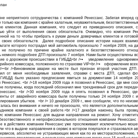
пан
йне неприятного сотрудничества с компанией Ренессанс. Забегая вперед ср
е только как компания с крайне халатным, неуважительным, безответственн
ю клиентов. Данная компания, что следует из приведенного описания, с
ью уйти от выполнения своих обязательств. Очевидно, что компания Ре
нной на то чтобы прибрать к рукам деньги доверчивых клиентов и готово
 своих обязательств. Далее подробное описание истории наших взаим
ультате которого пострадал мой автомобиль произошло 7 ноября 2009, на д
 не получено по причине крайне халатного и безответственного отно
рь немного подробнее ДТП произошло 7 ноября. Нами были осуществлены в
ние о дорожном происшествии в ГИБДД<br />• уведомиление одновремен
рийного комиссара, положенного по страховке VIP<br />• оформиление все
><br />Виновником аварии на месте был признан второй участник ДТП. 
чил от меня необходимые заявления, справки с места ДТП, сделал фо
 ГИБДД было указано предписание явиться за документами 14 ноября 20
 Ренессанс. <br />18 ноября 2009 года я позвонил в Ренессанс, где мне со
не получены, когда последний обозначил мне трехдневный срок для переда
нессанс. <br />30 ноября 2009 года я опять позвонил в Ренессанс, гд
енты от аварийного комиссара были получены только 24 ноября 2009 г. 
лирования убытков. <br /> 10 декабря 2009 г., мне сообщили, что по неизв
талась без внимания и ничего не произошло, что является дополнительны
удников компании к своей работе.<br />17 декабря наконец была прове
с компании Ренессанс для выдачи направления на ремонт. Хочу отметить
 безотвественного и непрофессионального отношения компании Ренессанс 
ее в действиях компании Ренессанс уже прослеживают исключительно мошен
и что в выдаче направления в сервис в котором покупался и страховался а
ервисов, абсолютно не устраивающих меня как по их месторасположению, та