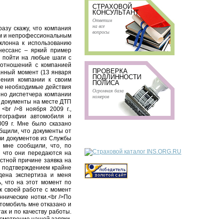
СТРАХОВОЙ
КОНСУЛЬТАНТ
Ответим
на все
азу скажу, что компания
вопросы
ым и непрофессиональным
клонна к использованию
нессанс – яркий пример
й пойти на любые шаги с
оотношений с компанией
ПРОВЕРКА
анный момент (13 января
ПОДЛИННОСТИ
шения компании к своим
ПОЛИСА
се необходимые действия
Огромная база
но диспетчера компании
номеров
х документы на месте ДТП
<br />8 ноября 2009 г.,
тографии автомобиля и
09 г. Мне было сказано
общили, что документы от
чи документов из Службы
е мне сообщили, что, по
и что они передаются на
естной причине заявка на
м подтверждением крайне
дена экспертиза и меня
, что на этот момент по
к своей работе с момент
нические нотки.<br />По
втомобиль мне отказано и
к и по качеству работы.