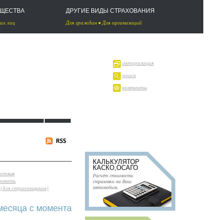
УЩЕСТВА
ДРУГИЕ ВИДЫ СТРАХОВАНИЯ
их лиц
Для граждан
•
Для организаций
авторизация
поиск
контакты
КАЛЬКУЛЯТОР
КАСКО,ОСАГО
 отзыв
Расчёт стоимости
ровать
страховки на Ваш
автомобиль
(для страховщиков)
месяца с момента