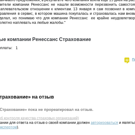
манчивого предложения, в результате чего компания взяла еще 15 дней на ра
авители компании Ренессанс не нашли возможности перезвонить самостоя
наплевательском отношении к клиентам. 13 января я сам позвонил в комп
равления в сервис, в котором машина покупалась и страховалась нам внов
 сделал, но понимаю что для компании Ренессанс ее крайне неудовлетво
олютно наплевать на любые жалобы."
ые компании Ренессанс Страхование
ыплаты:
1
П
трахование» на отзыв
Страхование» пока не прореагировал на отзыв.
жб контроля качества страховых организаций)
ании для ответа на отзыв о своей компании должен
авторизоваться
и являть
 экспертом
).