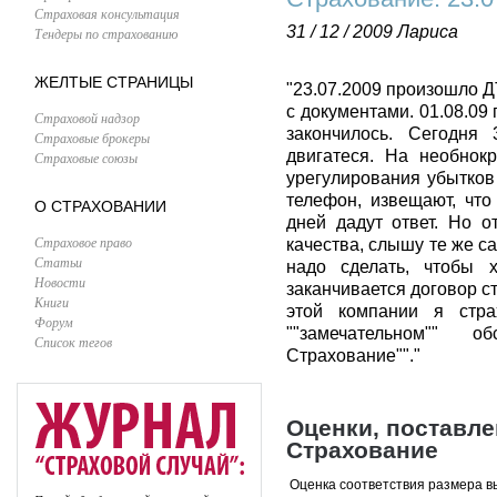
Страховая консультация
31 / 12 / 2009
Лариса
Тендеры по страхованию
ЖЕЛТЫЕ СТРАНИЦЫ
"23.07.2009 произошло Д
с документами. 01.08.09
Страховой надзор
закончилось. Сегодня 
Страховые брокеры
двигатеся. На необнок
Страховые союзы
урегулирования убытков
телефон, извещают, что
О СТРАХОВАНИИ
дней дадут ответ. Но о
Страховое право
качества, слышу те же с
Статьи
надо сделать, чтобы 
Новости
заканчивается договор с
Книги
этой компании я стра
Форум
""замечательном"" 
Список тегов
Страхование""."
Оценки, поставл
Страхование
Оценка соответствия размера в