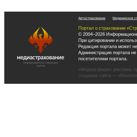
Автострахование
Медицинское с
Портал о страховании «Ст
© 2004–2026 Информационн
При цитировании и использ
Редакция портала может не
Администрация портала не
посетителями портала.
«Медиасфера»:
реклама
,
п
создание сайта
— «Maximov