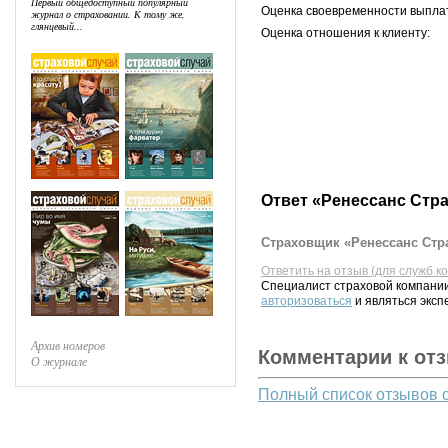
Первый общедоступный популярный
Оценка своевременности выпла
журнал о страховании. К тому же,
глянцевый...
Оценка отношения к клиенту:
Ответ «Ренессанс Стр
Страховщик «Ренессанс Стра
Ответить на отзыв (для служб к
Специалист страховой компании
авторизоваться
и являться эксп
Архив номеров
Комментарии к от
О журнале
Полный список отзывов 