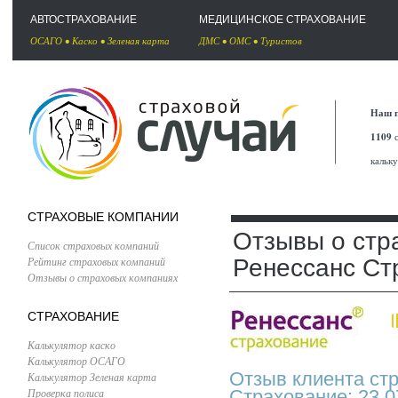
АВТОСТРАХОВАНИЕ
МЕДИЦИНСКОЕ СТРАХОВАНИЕ
ОСАГО
•
Каско
•
Зеленая карта
ДМС
•
ОМС
•
Туристов
Наш п
1109
с
кальк
СТРАХОВЫЕ КОМПАНИИ
Отзывы о стр
Список страховых компаний
Рейтинг страховых компаний
Ренессанс Ст
Отзывы о страховых компаниях
СТРАХОВАНИЕ
Калькулятор каско
Калькулятор ОСАГО
Отзыв клиента ст
Калькулятор Зеленая карта
Проверка полиса
Страхование: 23.0