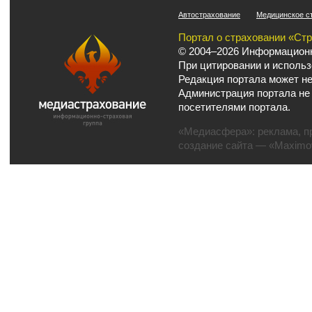
Автострахование
Медицинское с
Портал о страховании «Ст
© 2004–2026 Информационн
При цитировании и использ
Редакция портала может не
Администрация портала не
посетителями портала.
«Медиасфера»:
реклама
,
п
создание сайта
— «Maximov