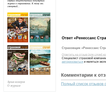
Первый общедоступный популярный
журнал о страховании. К тому же,
глянцевый...
Ответ «Ренессанс Стр
Страховщик «Ренессанс Стра
Ответить на отзыв (для служб к
Специалист страховой компании
авторизоваться
и являться эксп
Комментарии к от
Архив номеров
Полный список отзывов 
О журнале