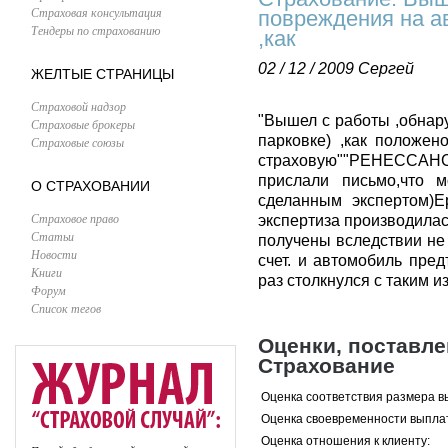
Страховая консультация
повреждения на ав
Тендеры по страхованию
,как
02 / 12 / 2009
Сергей
ЖЕЛТЫЕ СТРАНИЦЫ
Страховой надзор
"Вышел с работы ,обнар
Страховые брокеры
парковке) ,как положен
Страховые союзы
страховую""РЕНЕССАНС"
прислали письмо,что 
О СТРАХОВАНИИ
сделанным экспертом)Е
Страховое право
экспертиза производилас
Статьи
получены вследствии не
Новости
счет. и автомобиль пре
Книги
раз столкнулся с таким 
Форум
Список тегов
Оценки, поставл
Страхование
Оценка соответствия размера в
Оценка своевременности выпла
Оценка отношения к клиенту: