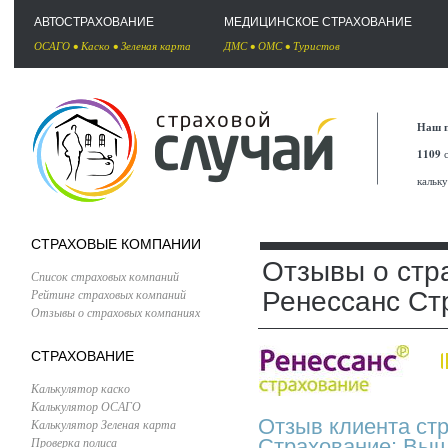
АВТОСТРАХОВАНИЕ
МЕДИЦИНСКОЕ СТРАХОВАНИЕ
ОСАГО
•
Каско
•
Зеленая карта
ДМС
•
ОМС
•
Туристов
Наш п
1109
с
кальк
СТРАХОВЫЕ КОМПАНИИ
Отзывы о стр
Список страховых компаний
Рейтинг страховых компаний
Ренессанс Ст
Отзывы о страховых компаниях
СТРАХОВАНИЕ
Калькулятор каско
Калькулятор ОСАГО
Отзыв клиента ст
Калькулятор Зеленая карта
Проверка полиса
Страхование: Выш