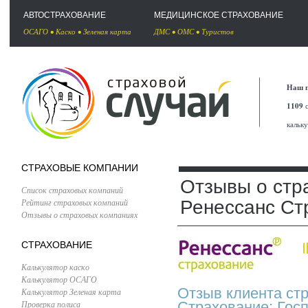
АВТОСТРАХОВАНИЕ
МЕДИЦИНСКОЕ СТРАХОВАНИЕ
ОСАГО
•
Каско
•
Зеленая карта
ДМС
•
ОМС
•
Туристов
Наш п
1109
с
кальк
СТРАХОВЫЕ КОМПАНИИ
Отзывы о стр
Список страховых компаний
Рейтинг страховых компаний
Ренессанс Ст
Отзывы о страховых компаниях
СТРАХОВАНИЕ
Калькулятор каско
Калькулятор ОСАГО
Отзыв клиента ст
Калькулятор Зеленая карта
Проверка полиса
Страхование: Госп