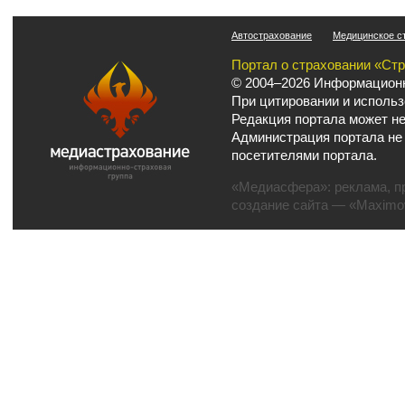
Автострахование
Медицинское с
Портал о страховании «Ст
© 2004–2026 Информационн
При цитировании и использ
Редакция портала может не
Администрация портала не
посетителями портала.
«Медиасфера»:
реклама
,
п
создание сайта
— «Maximov