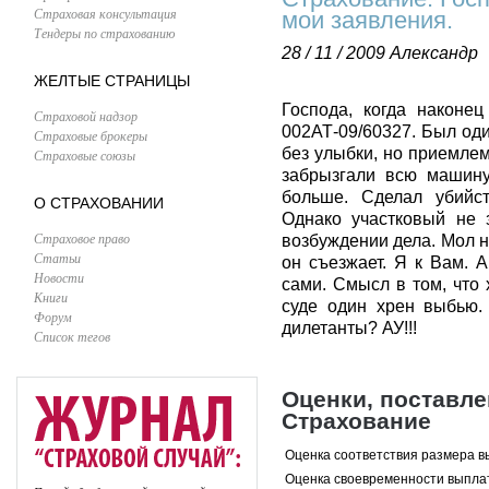
Страховая консультация
мои заявления.
Тендеры по страхованию
28 / 11 / 2009
Александр
ЖЕЛТЫЕ СТРАНИЦЫ
Господа, когда наконе
Страховой надзор
002АТ-09/60327. Был оди
Страховые брокеры
без улыбки, но приемле
Страховые союзы
забрызгали всю машину
больше. Сделал убийст
О СТРАХОВАНИИ
Однако участковый не 
Страховое право
возбуждении дела. Мол н
Статьи
он съезжает. Я к Вам. 
Новости
сами. Смысл в том, что 
Книги
суде один хрен выбью.
Форум
дилетанты? АУ!!!
Список тегов
Оценки, поставл
Страхование
Оценка соответствия размера в
Оценка своевременности выпла