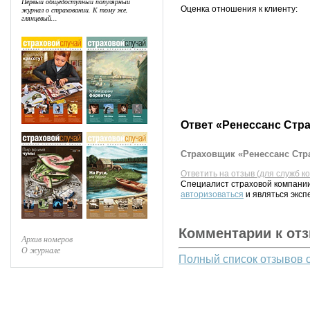
Первый общедоступный популярный
Оценка отношения к клиенту:
журнал о страховании. К тому же,
глянцевый...
Ответ «Ренессанс Стр
Страховщик «Ренессанс Стра
Ответить на отзыв (для служб к
Специалист страховой компании
авторизоваться
и являться эксп
Комментарии к от
Архив номеров
О журнале
Полный список отзывов 