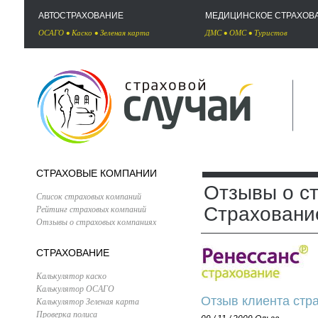
АВТОСТРАХОВАНИЕ
МЕДИЦИНСКОЕ СТРАХОВ
ОСАГО
•
Каско
•
Зеленая карта
ДМС
•
ОМС
•
Туристов
СТРАХОВЫЕ КОМПАНИИ
Отзывы о с
Список страховых компаний
Рейтинг страховых компаний
Страховани
Отзывы о страховых компаниях
СТРАХОВАНИЕ
Калькулятор каско
Калькулятор ОСАГО
Отзыв клиента стр
Калькулятор Зеленая карта
Проверка полиса