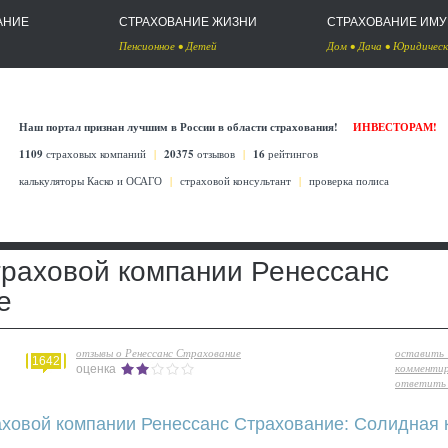
АНИЕ
СТРАХОВАНИЕ ЖИЗНИ
СТРАХОВАНИЕ ИМ
Пенсионное
•
Детей
Дом
•
Дача
•
Юридическ
Наш портал признан лучшим в России в области страхования!
ИНВЕСТОРАМ!
1109
страховых компаний
|
20375
отзывов
|
16
рейтингов
калькуляторы Каско
и
ОСАГО
|
страховой консультант
|
проверка полиса
траховой компании Ренессанс
е
отзывы о Ренессанс Страхование
оставить
1642
комменти
оценка
ответить 
аховой компании Ренессанс Страхование: Солидная