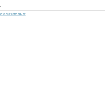
у
траховых компаниях