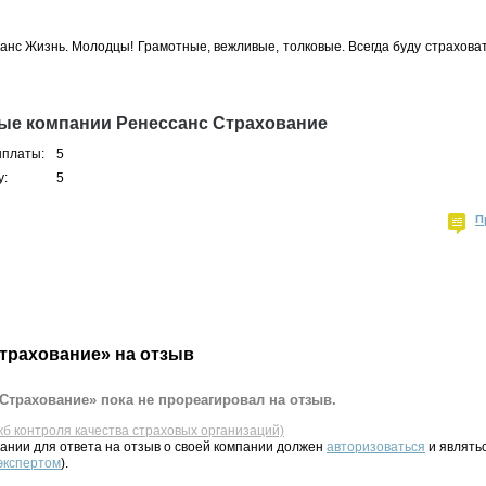
анс Жизнь. Молодцы! Грамотные, вежливые, толковые. Всегда буду страховат
ые компании Ренессанс Страхование
ыплаты:
5
у:
5
П
трахование» на отзыв
Страхование» пока не прореагировал на отзыв.
жб контроля качества страховых организаций)
ании для ответа на отзыв о своей компании должен
авторизоваться
и являть
 экспертом
).