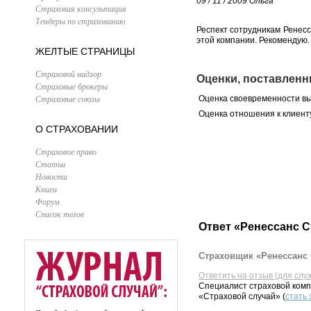
09 / 11 / 2009
Ольга
Страховая консультация
Тендеры по страхованию
Респект сотрудникам Ренесс
этой компании. Рекомендую.
ЖЕЛТЫЕ СТРАНИЦЫ
Страховой надзор
Оценки, поставленн
Страховые брокеры
Страховые союзы
Оценка своевременности в
Оценка отношения к клиент
О СТРАХОВАНИИ
Страховое право
Статьи
Новости
Книги
Форум
Список тегов
Ответ «Ренессанс С
Страховщик «Ренессанс 
Ответить на отзыв (для слу
Специалист страховой комп
«Страховой случай» (
стать