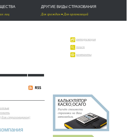
УЩЕСТВА
ДРУГИЕ ВИДЫ СТРАХОВАНИЯ
их лиц
Для граждан
•
Для организаций
авторизация
поиск
контакты
КАЛЬКУЛЯТОР
КАСКО,ОСАГО
 отзыв
Расчёт стоимости
ровать
страховки на Ваш
автомобиль
(для страховщиков)
 компания