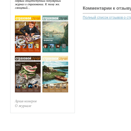
Первый общедоступный популярный
журнал о страховании. К тому же,
Комментарии к отзыв
глянцевый...
Полный список отзывов о с
Архив номеров
О журнале