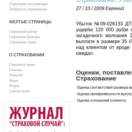
Страховая консультация
27 / 10 / 2009
Евгений
Тендеры по страхованию
ЖЕЛТЫЕ СТРАНИЦЫ
Убыток №09-026133 ДТП
ущерба 120 000 руб)и п
Страховой надзор
загадочного молчания 2
Страховые брокеры
выплате в размере 35 00
Страховые союзы
над клиентом от вроде 
ожидал.
О СТРАХОВАНИИ
Страховое право
Статьи
Оценки, поставл
Новости
Страхование
Книги
Форум
Оценка соответствия размера в
Список тегов
Оценка своевременности выпла
Оценка отношения к клиенту: