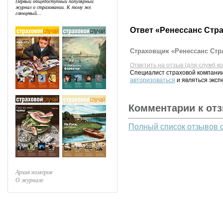
Первый общедоступный популярный
журнал о страховании. К тому же,
глянцевый...
Ответ «Ренессанс Стр
Страховщик «Ренессанс Стра
Ответить на отзыв (для служб к
Специалист страховой компании
авторизоваться
и являться эксп
Комментарии к от
Полный список отзывов 
Архив номеров
О журнале