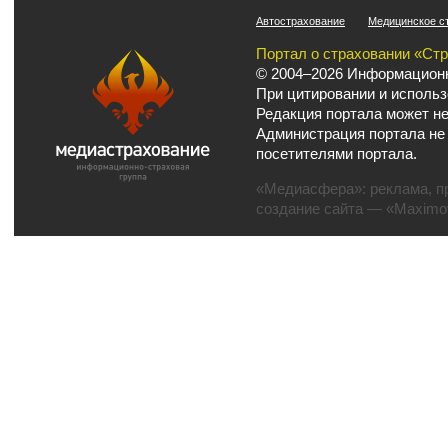
Автострахование
Медицинское с
Портал о страховании «Ст
© 2004–2026 Информационн
При цитировании и использ
Редакция портала может не
Администрация портала не
посетителями портала.
«Медиасфера»:
реклама
,
п
создание сайта
— «Maximov