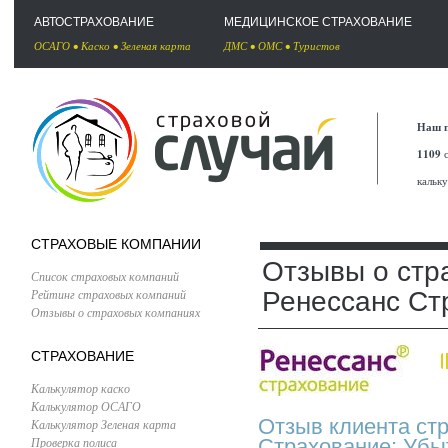
АВТОСТРАХОВАНИЕ
МЕДИЦИНСКОЕ СТРАХОВАНИЕ
ОСАГО
•
Каско
•
Зеленая карта
ДМС
•
ОМС
•
Туристов
Наш п
1109
с
кальк
СТРАХОВЫЕ КОМПАНИИ
Отзывы о стр
Список страховых компаний
Рейтинг страховых компаний
Ренессанс Ст
Отзывы о страховых компаниях
СТРАХОВАНИЕ
Калькулятор каско
Калькулятор ОСАГО
Отзыв клиента ст
Калькулятор Зеленая карта
Проверка полиса
Страхование: Убы