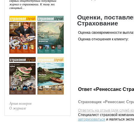
Первый общедоступный популярный
журнал о страховании. К тому же,
глянцевый...
Оценки, поставл
Страхование
Оценка своевременности выпла
Оценка отношения к клиенту:
Ответ «Ренессанс Стр
Страховщик «Ренессанс Стра
Архив номеров
О журнале
Ответить на отзыв (для служб к
Специалист страховой компании
авторизоваться
и являться эксп