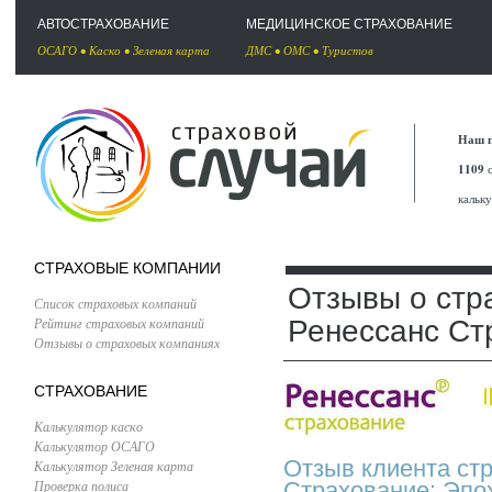
АВТОСТРАХОВАНИЕ
МЕДИЦИНСКОЕ СТРАХОВАНИЕ
ОСАГО
•
Каско
•
Зеленая карта
ДМС
•
ОМС
•
Туристов
Наш п
1109
с
кальк
СТРАХОВЫЕ КОМПАНИИ
Отзывы о стр
Список страховых компаний
Рейтинг страховых компаний
Ренессанс Ст
Отзывы о страховых компаниях
СТРАХОВАНИЕ
Калькулятор каско
Калькулятор ОСАГО
Отзыв клиента ст
Калькулятор Зеленая карта
Проверка полиса
Страхование: Эпо