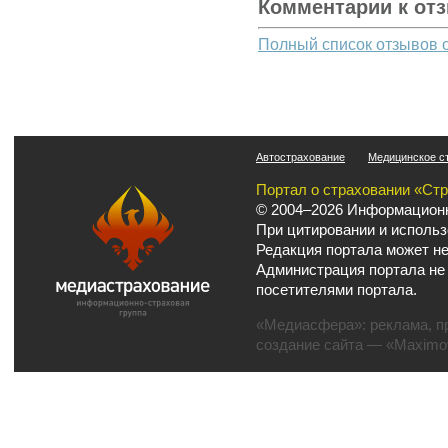
Комментарии к от
Полный список отзывов 
Автострахование
Медицинское с
Портал о страховании «Ст
© 2004–2026 Информационн
При цитировании и использ
Редакция портала может не
Администрация портала не
посетителями портала.
«Медиасфера»:
реклама
,
п
создание сайта
— «Maximov