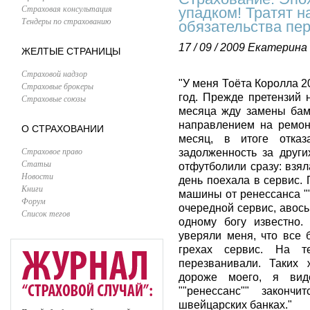
Страховая консультация
упадком! Тратят н
Тендеры по страхованию
обязательства пе
17 / 09 / 2009
Екатерина
ЖЕЛТЫЕ СТРАНИЦЫ
Страховой надзор
"У меня Тоёта Королла 2
Страховые брокеры
год. Прежде претензий 
Страховые союзы
месяца жду замены бам
направлением на ремон
О СТРАХОВАНИИ
месяц, в итоге отказ
Страховое право
задолженность за други
Статьи
отфутболили сразу: взя
Новости
день поехала в сервис.
Книги
машины от ренессанса ""
Форум
очередной сервис, авось
Список тегов
одному богу известно
уверяли меня, что все 
грехах сервис. На т
перезванивали. Таких
дороже моего, я вид
""ренессанс"" закон
швейцарских банках."