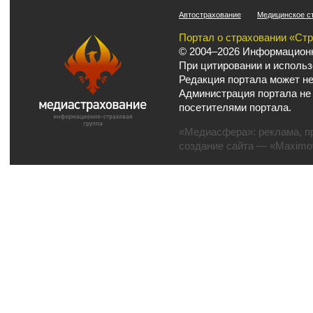
Автострахование
Медицинское с
Портал о страховании «Ст
© 2004–2026 Информационн
При цитировании и использ
Редакция портала может не
Администрация портала не
посетителями портала.
«Медиасфера»:
реклама
,
п
создание сайта
— «Maximov