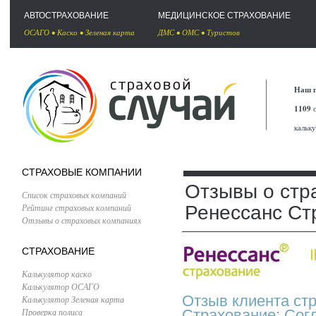
АВТОСТРАХОВАНИЕ
МЕДИЦИНСКОЕ СТРАХОВАНИЕ
ОСАГО
•
Каско
•
Зеленая карта
ДМС
•
ОМС
•
Туристов
Наш п
1109
с
кальк
СТРАХОВЫЕ КОМПАНИИ
Отзывы о стр
Список страховых компаний
Рейтинг страховых компаний
Ренессанс Ст
Отзывы о страховых компаниях
СТРАХОВАНИЕ
Калькулятор каско
Калькулятор ОСАГО
Отзыв клиента ст
Калькулятор Зеленая карта
Проверка полиса
Страхование: Сог