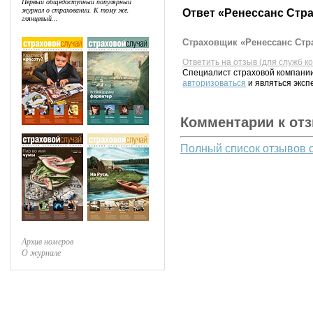
Первый общедоступный популярный
журнал о страховании. К тому же,
Ответ «Ренессанс Стр
глянцевый...
Страховщик «Ренессанс Стра
Ответить на отзыв (для служб к
Специалист страховой компании
авторизоваться
и являться эксп
Комментарии к от
Полный список отзывов 
Архив номеров
О журнале