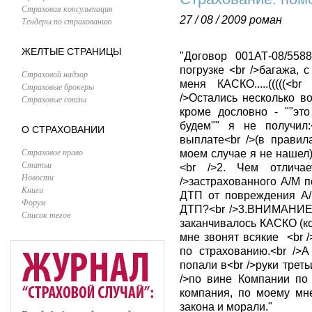
Страховая консультация
27 / 08 / 2009
роман
Тендеры по страхованию
ЖЕЛТЫЕ СТРАНИЦЫ
"Договор 001АТ-08/558
погрузке <br />багажа, 
Страховой надзор
меня КАСКО.....(((((<
Страховые брокеры
/>Остались несколько в
Страховые союзы
кроме дословно - ""это
будем"" я не получил:
О СТРАХОВАНИИ
выплате<br />(в правил
Страховое право
моем случае я не нашел)
Статьи
<br />2. Чем отлич
Новости
/>застрахованного А/М 
Книги
ДТП от повреждения А/
Форум
ДТП?<br />3.ВНИМАНИЕ 
Список тегов
заканчивалось КАСКО (ко
мне звонят всякие <br
по страхованию.<br />
попали в<br />руки трет
/>по вине Компании по
компания, по моему мн
закона и морали."