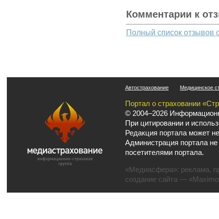
Комментарии к от
Полный список отзывов 
Автострахование
Медицинское с
Портал о страховании «Ст
© 2004–2026 Информационн
При цитировании и использ
Редакция портала может не
Администрация портала не
посетителями портала.
«Медиасфера»:
реклама
,
п
создание сайта
— «Maximov