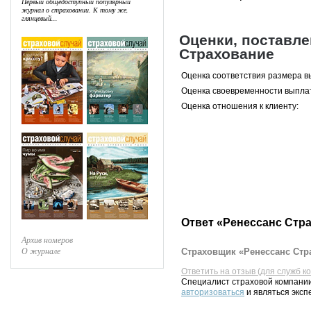
Первый общедоступный популярный
журнал о страховании. К тому же,
глянцевый...
Оценки, поставл
Страхование
Оценка соответствия размера в
Оценка своевременности выпла
Оценка отношения к клиенту:
Ответ «Ренессанс Стр
Архив номеров
О журнале
Страховщик «Ренессанс Стра
Ответить на отзыв (для служб к
Специалист страховой компании
авторизоваться
и являться эксп