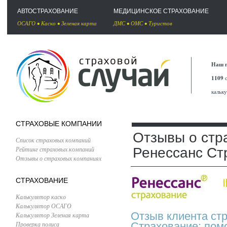
АВТОСТРАХОВАНИЕ
МЕДИЦИНСКОЕ СТРАХОВАНИЕ
ОСАГО
•
Каско
•
Зеленая карта
ДМС
•
ОМС
•
Туристов
Наш п
1109
с
кальк
СТРАХОВЫЕ КОМПАНИИ
Отзывы о стр
Список страховых компаний
Рейтинг страховых компаний
Ренессанс Ст
Отзывы о страховых компаниях
СТРАХОВАНИЕ
Калькулятор каско
Калькулятор ОСАГО
Отзыв клиента ст
Калькулятор Зеленая карта
Проверка полиса
Страхование: пом