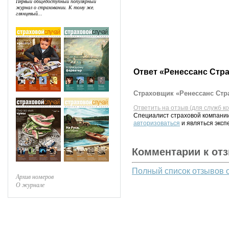
Первый общедоступный популярный
журнал о страховании. К тому же,
глянцевый...
Ответ «Ренессанс Стр
Страховщик «Ренессанс Стра
Ответить на отзыв (для служб к
Специалист страховой компании
авторизоваться
и являться эксп
Комментарии к от
Полный список отзывов 
Архив номеров
О журнале