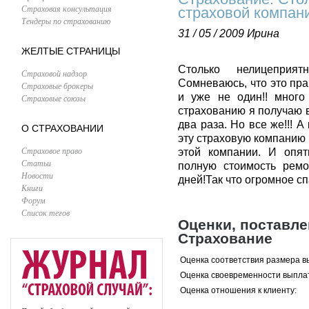
Страховая консультация
страховой компани
Тендеры по страхованию
31 / 05 / 2009
Ирина
ЖЕЛТЫЕ СТРАНИЦЫ
Столько нелицеприя
Страховой надзор
Сомневаюсь, что это пра
Страховые брокеры
и уже не один!! много
Страховые союзы
страхованию я получаю 
два раза. Но все же!!! 
О СТРАХОВАНИИ
эту страховую компанию
Страховое право
этой компании. И опят
Статьи
полную стоимость рем
Новости
дней!Так что огромное сп
Книги
Форум
Список тегов
Оценки, поставл
Страхование
Оценка соответствия размера в
Оценка своевременности выпла
Оценка отношения к клиенту: