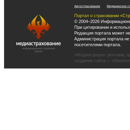
Автострахование
Медицинское с
Портал о страховании «Ст
© 2004–2026 Информационн
При цитировании и использ
Редакция портала может не
Администрация портала не
посетителями портала.
«Медиасфера»:
реклама
,
п
создание сайта
— «Maximov