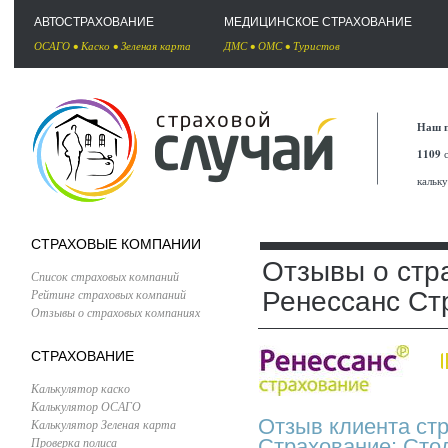
АВТОСТРАХОВАНИЕ
МЕДИЦИНСКОЕ СТРАХОВАНИЕ
ОСАГО
•
Каско
•
Зеленая карта
ДМС
•
ОМС
•
Туристов
Наш п
1109
с
кальк
СТРАХОВЫЕ КОМПАНИИ
Отзывы о стр
Список страховых компаний
Рейтинг страховых компаний
Ренессанс Ст
Отзывы о страховых компаниях
СТРАХОВАНИЕ
Калькулятор каско
Калькулятор ОСАГО
Отзыв клиента ст
Калькулятор Зеленая карта
Проверка полиса
Страхование: Сто