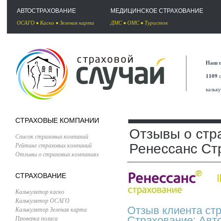
АВТОСТРАХОВАНИЕ
МЕДИЦИНСКОЕ СТРАХОВАНИЕ
ОСАГО
•
Каско
•
Зеленая карта
ДМС
•
ОМС
•
Туристов
Наш п
1109
с
кальк
СТРАХОВЫЕ КОМПАНИИ
Отзывы о стр
Список страховых компаний
Рейтинг страховых компаний
Ренессанс Ст
Отзывы о страховых компаниях
СТРАХОВАНИЕ
Калькулятор каско
Калькулятор ОСАГО
Отзыв клиента ст
Калькулятор Зеленая карта
Проверка полиса
Страхование: Авт