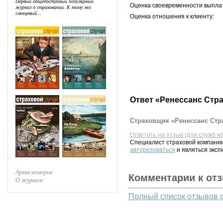
Первый общедоступный популярный
Оценка своевременности выпла
журнал о страховании. К тому же,
глянцевый...
Оценка отношения к клиенту:
Ответ «Ренессанс Стр
Страховщик «Ренессанс Стра
Ответить на отзыв (для служб к
Специалист страховой компании
авторизоваться
и являться эксп
Архив номеров
Комментарии к от
О журнале
Полный список отзывов 