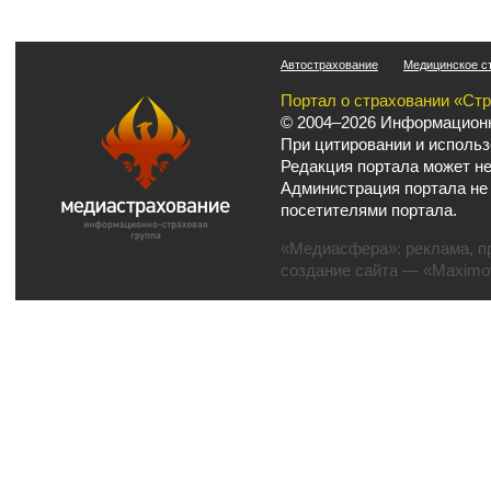
Автострахование
Медицинское с
Портал о страховании «Ст
© 2004–2026 Информационн
При цитировании и использ
Редакция портала может не
Администрация портала не
посетителями портала.
«Медиасфера»:
реклама
,
п
создание сайта
— «Maximov