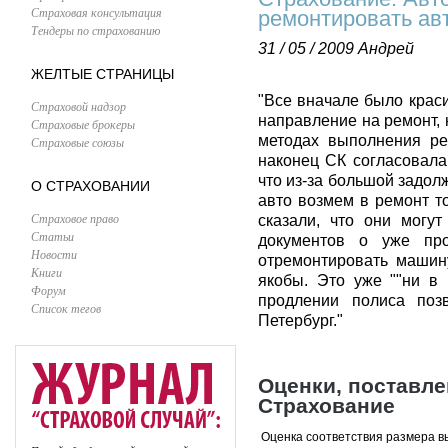
Страховая консультация
ремонтировать ав
Тендеры по страхованию
31 / 05 / 2009
Андрей
ЖЕЛТЫЕ СТРАНИЦЫ
"Все вначале было крас
Страховой надзор
направление на ремонт,
Страховые брокеры
методах выполнения ре
Страховые союзы
наконец СК согласовала
что из-за большой задо
О СТРАХОВАНИИ
авто возмем в ремонт т
Страховое право
сказали, что они могут
Статьи
документов о уже пр
Новости
отремонтировать машин
Книги
якобы. Это уже ""ни в 
Форум
продлении полиса позв
Список тегов
Петербург."
Оценки, поставл
Страхование
Оценка соответствия размера в