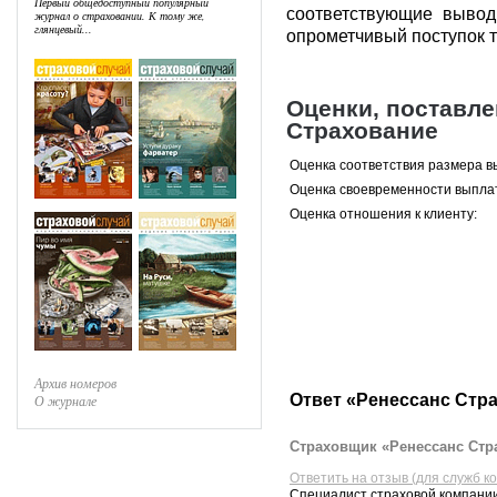
Первый общедоступный популярный
соответствующие вывод
журнал о страховании. К тому же,
глянцевый...
опрометчивый поступок то
Оценки, поставл
Страхование
Оценка соответствия размера в
Оценка своевременности выпла
Оценка отношения к клиенту:
Архив номеров
Ответ «Ренессанс Стр
О журнале
Страховщик «Ренессанс Стра
Ответить на отзыв (для служб к
Специалист страховой компании