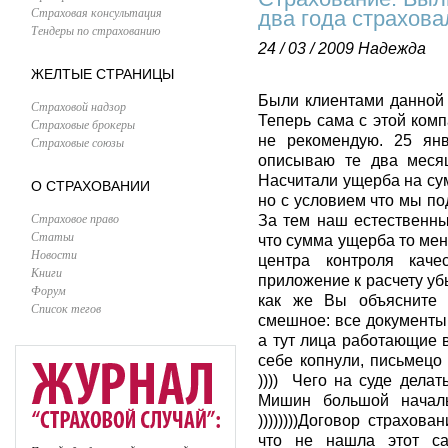
Страховая консультация
два года страхов
Тендеры по страхованию
24 / 03 / 2009
Надежда
ЖЕЛТЫЕ СТРАНИЦЫ
Были клиентами данной 
Страховой надзор
Теперь сама с этой комп
Страховые брокеры
не рекомендую. 25 янв
Страховые союзы
описываю те два месяц
Насчитали ущерба на су
О СТРАХОВАНИИ
но с условием что мы п
Страховое право
За тем наш естественны
Статьи
что сумма ущерба то мен
Новости
центра контроля кач
Книги
приложение к расчету уб
Форум
как же Вы объясните 
Список тегов
смешное: все документы
а тут лица работающие 
себе копнули, письмецо
)))) Чего на суде дела
Мишин большой начальн
))))))))Договор страхов
что не нашла этот са