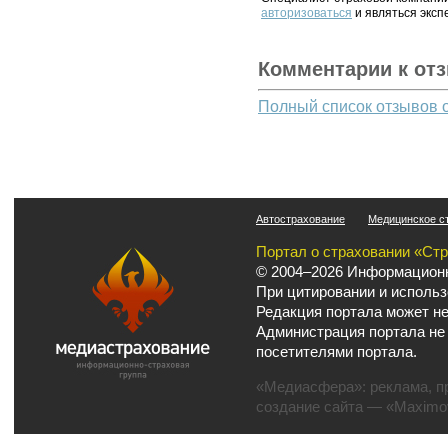
авторизоваться
и являться эксп
Комментарии к от
Полный список отзывов 
Автострахование
Медицинское с
Портал о страховании «Ст
© 2004–2026 Информационн
При цитировании и использ
Редакция портала может не
Администрация портала не
посетителями портала.
«Медиасфера»:
реклама
,
п
создание сайта
— «Maximov