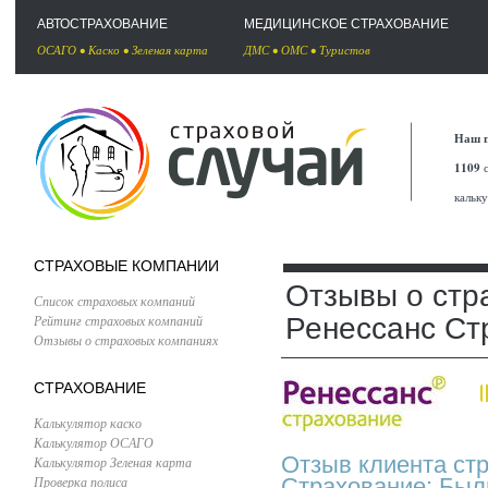
АВТОСТРАХОВАНИЕ
МЕДИЦИНСКОЕ СТРАХОВАНИЕ
ОСАГО
•
Каско
•
Зеленая карта
ДМС
•
ОМС
•
Туристов
Наш п
1109
с
кальк
СТРАХОВЫЕ КОМПАНИИ
Отзывы о стр
Список страховых компаний
Рейтинг страховых компаний
Ренессанс Ст
Отзывы о страховых компаниях
СТРАХОВАНИЕ
Калькулятор каско
Калькулятор ОСАГО
Отзыв клиента ст
Калькулятор Зеленая карта
Проверка полиса
Страхование: Был