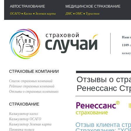
АВТОСТРАХОВАНИЕ
МЕДИЦИНСКОЕ СТРАХОВАНИЕ
ОСАГО
•
Каско
•
Зеленая карта
ДМС
•
ОМС
•
Туристов
Наш п
1109
с
кальк
СТРАХОВЫЕ КОМПАНИИ
Отзывы о стр
Список страховых компаний
Рейтинг страховых компаний
Ренессанс Ст
Отзывы о страховых компаниях
СТРАХОВАНИЕ
Калькулятор каско
Калькулятор ОСАГО
Отзыв клиента ст
Калькулятор Зеленая карта
Проверка полиса
Страхование: "ХО