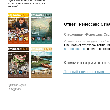
Первый общедоступный популярный
журнал о страховании. К тому же,
глянцевый...
Ответ «Ренессанс Стр
Страховщик «Ренессанс Стра
Ответить на отзыв (для служб к
Специалист страховой компании
авторизоваться
и являться эксп
Комментарии к от
Полный список отзывов 
Архив номеров
О журнале