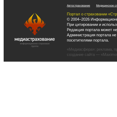
Автострахование
Медицинское с
Портал о страховании «Ст
© 2004–2026 Информационн
При цитировании и использ
Редакция портала может не
Администрация портала не
посетителями портала.
«Медиасфера»:
реклама
,
п
создание сайта
— «Maximov