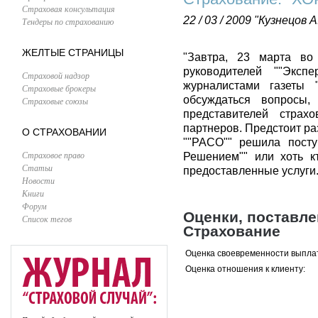
Страховая консультация
22 / 03 / 2009
"Кузнецов А
Тендеры по страхованию
ЖЕЛТЫЕ СТРАНИЦЫ
"Завтра, 23 марта во
руководителей ""Эксп
Страховой надзор
журналистами газеты "
Страховые брокеры
обсуждаться вопросы,
Страховые союзы
представителей страх
партнеров. Предстоит ра
О СТРАХОВАНИИ
""РАСО"" решила посту
Страховое право
Решением"" или хоть к
Статьи
предоставленные услуги.<
Новости
Книги
Форум
Оценки, поставл
Список тегов
Страхование
Оценка своевременности выпла
Оценка отношения к клиенту: