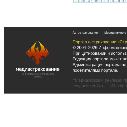
Полный список отзывов 
Автострахование
Медицинское с
Портал о страховании «Ст
© 2004–2026 Информационн
При цитировании и использ
Редакция портала может не
Администрация портала не
посетителями портала.
«Медиасфера»:
реклама
,
п
создание сайта
— «Maximov