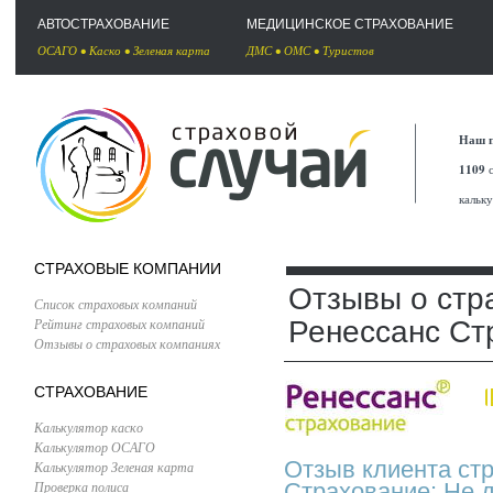
АВТОСТРАХОВАНИЕ
МЕДИЦИНСКОЕ СТРАХОВАНИЕ
ОСАГО
•
Каско
•
Зеленая карта
ДМС
•
ОМС
•
Туристов
Наш п
1109
с
кальк
СТРАХОВЫЕ КОМПАНИИ
Отзывы о стр
Список страховых компаний
Рейтинг страховых компаний
Ренессанс Ст
Отзывы о страховых компаниях
СТРАХОВАНИЕ
Калькулятор каско
Калькулятор ОСАГО
Отзыв клиента ст
Калькулятор Зеленая карта
Проверка полиса
Страхование: Не 