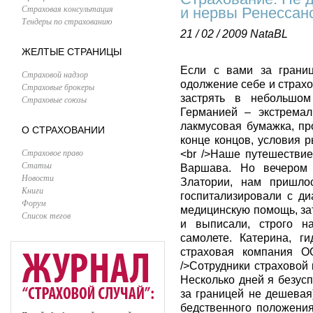
Страховая консультация
и нервы Ренессан
Тендеры по страхованию
21 / 02 / 2009
NataBL
ЖЕЛТЫЕ СТРАНИЦЫ
Если с вами за границ
Страховой надзор
одолжение себе и страхо
Страховые брокеры
застрять в небольшо
Страховые союзы
Германией – экстремал
лакмусовая бумажка, пр
О СТРАХОВАНИИ
конце концов, условия 
Страховое право
<br />Наше путешествие
Статьи
Варшава. Но вечером 
Новости
Златории, нам пришлос
Книги
госпитализировали с д
Форум
медицинскую помощь, за
Список тегов
и выписали, строго н
самолете. Катерина, г
страховая компания О
/>Сотрудники страховой
Несколько дней я безус
за границей не дешевая
бедственного положения