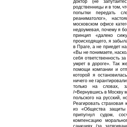
доктор (не запутайте
родственницы и в том, чт
попытки передать сло
реаниматолог», наст
московском офисе катег
недоумевая, почему я б
принцип «далеко сиж
происходящего, я забыл
в Праге, а не приедет на
«Вы не понимаете, наско
себя ответственность з
умрет в дороге». Так ж
помощи компании и отп
которой я остановилась
ничего не гарантировали
только на словах, з
/>Вернувшись в Москву 
польского на русский, 
Реагировать страховая к
из «Общества защиты 
припугнул судом, с
компенсацию морально
санкциях (за затягива