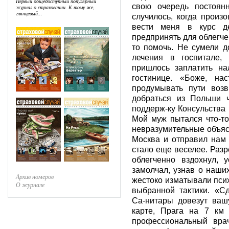
Первый общедоступный популярный
свою очередь постоян
журнал о страховании. К тому же,
глянцевый...
случилось, когда произ
вести меня в курс де
предпринять для облегче
то помочь. Не сумели д
лечения в госпитале,
пришлось заплатить н
гостинице. «Боже, на
продумывать пути воз
добраться из Польши ч
поддерж-ку Консульства 
Мой муж пытался что-т
невразумительные объяс
Москва и отправил нам 
стало еще веселее. Раз
облегченно вздохнул, 
замолчал, узнав о наши
Архив номеров
жестоко изматывали псих
О журнале
выбранной тактики. «Сд
Са-нитары довезут ваш
карте, Прага на 7 км 
профессиональный вра