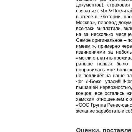
документов), страхова
связаться. <br />Посчит
в отеле в Злотории, пр
Москва», перевод докум
все-таки выплатили, вк
на за несколько месяце
Самое оригинальное – по
имеем », примерно чере
извинениями за неболь
«могли оплатить прожива
раньше нельзя было 
понравилась мне больше
не повлияет на наше пл
<br />Боже упаси!!!!!!
пышашей нервозностью, 
концов, все остались ж
хамским отношением к 
«ООО Группа Ренес-санс
желание заработать и со
Оценки, поставл