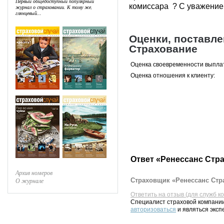
Первый общедоступный популярный
комиссара ? С уважение
журнал о страховании. К тому же,
глянцевый...
Оценки, поставл
Страхование
Оценка своевременности выпла
Оценка отношения к клиенту:
Ответ «Ренессанс Стр
Архив номеров
Страховщик «Ренессанс Стра
О журнале
Ответить на отзыв (для служб к
Специалист страховой компании
авторизоваться
и являться эксп