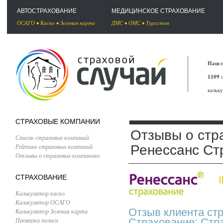
АВТОСТРАХОВАНИЕ
МЕДИЦИНСКОЕ СТРАХОВАНИЕ
ОСАГО
•
Каско
•
Зеленая карта
ДМС
•
ОМС
•
Туристов
Наш п
1109
с
кальк
СТРАХОВЫЕ КОМПАНИИ
Отзывы о стр
Список страховых компаний
Рейтинг страховых компаний
Ренессанс Ст
Отзывы о страховых компаниях
СТРАХОВАНИЕ
Калькулятор каско
Калькулятор ОСАГО
Отзыв клиента ст
Калькулятор Зеленая карта
Проверка полиса
Страхование: Стр