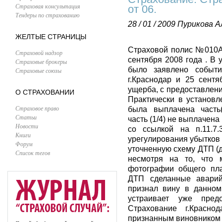
Страховая консультация
от 06.
Тендеры по страхованию
28 / 01 / 2009
Пурикова А
ЖЕЛТЫЕ СТРАНИЦЫ
Страховой полис №010АТ
Страховой надзор
сентября 2008 года . В
Страховые брокеры
было заявлено событ
Страховые союзы
г.Краснодар и 25 сент
ущерба, с предоставлени
О СТРАХОВАНИИ
Практически в установл
Страховое право
была выплачена часть(
Статьи
часть (1/4) не выплачен
Новости
со ссылкой на п.11.7
Книги
урегулирования убытков
Форум
уточненную схему ДТП (д
Список тегов
несмотря на то, что 
фотографии общего пла
ДТП сделанные аварий
признал вину в данно
устраивает уже пре
Страхование г.Красн
признанным виновником 