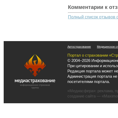
Комментарии к от
Полный список отзывов 
Автострахование
Медицинское с
Портал о страховании «Ст
© 2004–2026 Информационн
При цитировании и использ
Редакция портала может не
Администрация портала не
посетителями портала.
«Медиасфера»:
реклама
,
п
создание сайта
— «Maximov