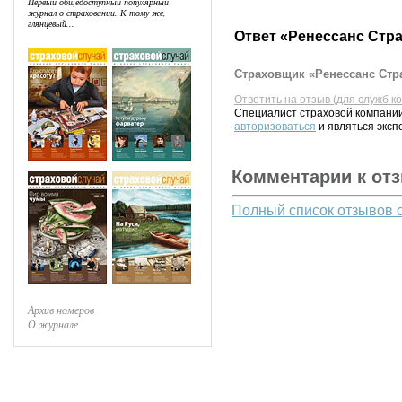
Первый общедоступный популярный
журнал о страховании. К тому же,
глянцевый...
Ответ «Ренессанс Стр
Страховщик «Ренессанс Стра
Ответить на отзыв (для служб к
Специалист страховой компании
авторизоваться
и являться эксп
Комментарии к от
Полный список отзывов 
Архив номеров
О журнале