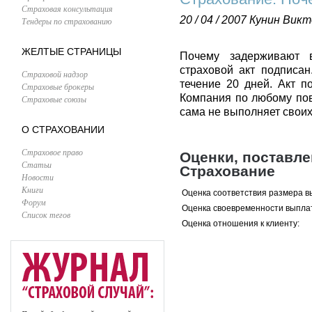
Страховая консультация
20 / 04 / 2007
Кунин Викт
Тендеры по страхованию
ЖЕЛТЫЕ СТРАНИЦЫ
Почему задерживают 
страховой акт подписан
Страховой надзор
течение 20 дней. Акт п
Страховые брокеры
Компания по любому пов
Страховые союзы
сама не выполняет своих
О СТРАХОВАНИИ
Страховое право
Оценки, поставл
Статьи
Страхование
Новости
Книги
Оценка соответствия размера в
Форум
Оценка своевременности выпла
Список тегов
Оценка отношения к клиенту: