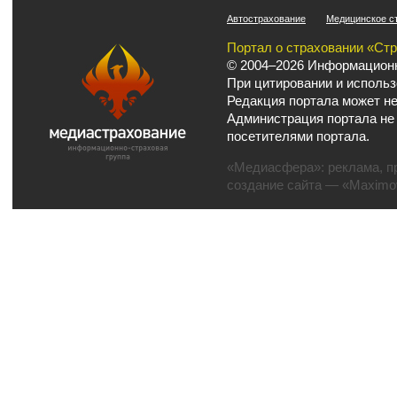
Автострахование
Медицинское с
Портал о страховании «Ст
© 2004–2026 Информационн
При цитировании и использ
Редакция портала может не
Администрация портала не
посетителями портала.
«Медиасфера»:
реклама
,
п
создание сайта
— «Maximov