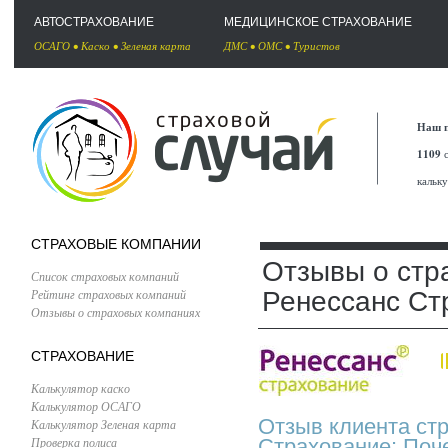
АВТОСТРАХОВАНИЕ
МЕДИЦИНСКОЕ СТРАХОВАНИЕ
ОСАГО
•
Каско
•
Зеленая карта
ДМС
•
ОМС
•
Туристов
Наш п
1109
с
кальк
СТРАХОВЫЕ КОМПАНИИ
Отзывы о стр
Список страховых компаний
Рейтинг страховых компаний
Ренессанс Ст
Отзывы о страховых компаниях
СТРАХОВАНИЕ
Калькулятор каско
Калькулятор ОСАГО
Отзыв клиента ст
Калькулятор Зеленая карта
Проверка полиса
Страхование: Поч