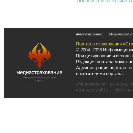
Полный список отзывов 
Автострахование
Медицинское с
Портал о страховании «Ст
© 2004–2026 Информационн
При цитировании и использ
Редакция портала может не
Администрация портала не
посетителями портала.
«Медиасфера»:
реклама
,
п
создание сайта
— «Maximov