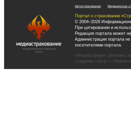
Автострахование
Медицинское с
Портал о страховании «Ст
© 2004–2026 Информационн
При цитировании и использ
Редакция портала может не
Администрация портала не
посетителями портала.
«Медиасфера»:
реклама
,
п
создание сайта
— «Maximov