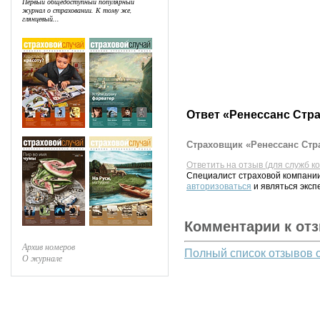
Первый общедоступный популярный
журнал о страховании. К тому же,
глянцевый...
Ответ «Ренессанс Стр
Страховщик «Ренессанс Стра
Ответить на отзыв (для служб к
Специалист страховой компании
авторизоваться
и являться эксп
Комментарии к от
Архив номеров
Полный список отзывов 
О журнале