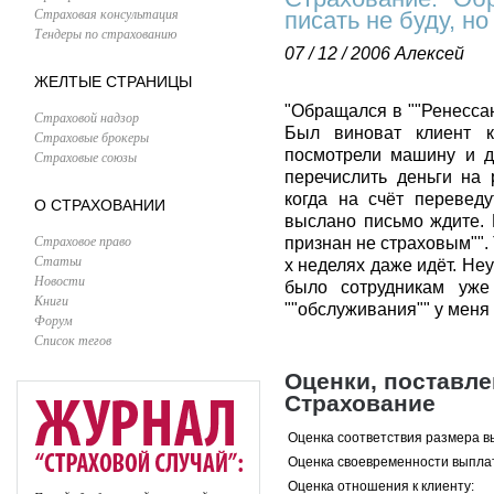
Страховая консультация
писать не буду, но
Тендеры по страхованию
07 / 12 / 2006
Алексей
ЖЕЛТЫЕ СТРАНИЦЫ
"Обращался в ""Ренессан
Страховой надзор
Был виноват клиент к
Страховые брокеры
посмотрели машину и д
Страховые союзы
перечислить деньги на 
когда на счёт переведу
О СТРАХОВАНИИ
выслано письмо ждите. 
Страховое право
признан не страховым"". 
Статьи
х неделях даже идёт. Не
Новости
было сотрудникам уже 
Книги
""обслуживания"" у меня 
Форум
Список тегов
Оценки, поставл
Страхование
Оценка соответствия размера в
Оценка своевременности выпла
Оценка отношения к клиенту: