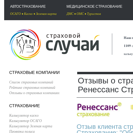
АВТОСТРАХОВАНИЕ
МЕДИЦИНСКОЕ СТРАХОВАНИЕ
ОСАГО
•
Каско
•
Зеленая карта
ДМС
•
ОМС
•
Туристов
Наш п
1109
с
кальк
СТРАХОВЫЕ КОМПАНИИ
Отзывы о стр
Список страховых компаний
Рейтинг страховых компаний
Ренессанс Ст
Отзывы о страховых компаниях
СТРАХОВАНИЕ
Калькулятор каско
Калькулятор ОСАГО
Отзыв клиента ст
Калькулятор Зеленая карта
Проверка полиса
Страхование: "Обр