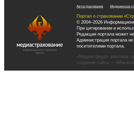
Автострахование
Медицинское с
Портал о страховании «Ст
© 2004–2026 Информационн
При цитировании и использ
Редакция портала может не
Администрация портала не
посетителями портала.
«Медиасфера»:
реклама
,
п
создание сайта
— «Maximov