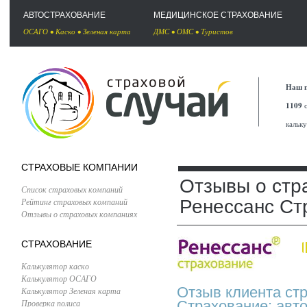
АВТОСТРАХОВАНИЕ
МЕДИЦИНСКОЕ СТРАХОВАНИЕ
ОСАГО
•
Каско
•
Зеленая карта
ДМС
•
ОМС
•
Туристов
Наш п
1109
с
кальк
СТРАХОВЫЕ КОМПАНИИ
Отзывы о стр
Список страховых компаний
Рейтинг страховых компаний
Ренессанс Ст
Отзывы о страховых компаниях
СТРАХОВАНИЕ
Калькулятор каско
Калькулятор ОСАГО
Отзыв клиента ст
Калькулятор Зеленая карта
Проверка полиса
Страхование: авт