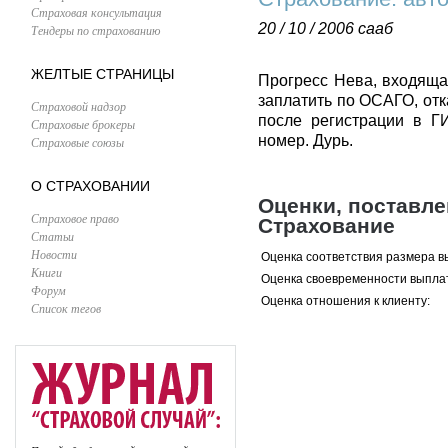
Страховая консультация
20 / 10 / 2006
сааб
Тендеры по страхованию
ЖЕЛТЫЕ СТРАНИЦЫ
Прогресс Нева, входящая
заплатить по ОСАГО, отк
Страховой надзор
после регистрации в 
Страховые брокеры
номер. Дурь.
Страховые союзы
О СТРАХОВАНИИ
Оценки, поставл
Страховое право
Страхование
Статьи
Новости
Оценка соответствия размера в
Книги
Оценка своевременности выпла
Форум
Оценка отношения к клиенту:
Список тегов