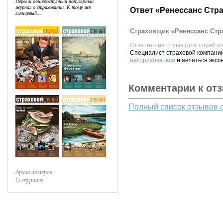
Первый общедоступный популярный
журнал о страховании. К тому же,
Ответ «Ренессанс Стр
глянцевый...
Страховщик «Ренессанс Стра
Ответить на отзыв (для служб к
Специалист страховой компании
авторизоваться
и являться эксп
Комментарии к от
Полный список отзывов 
Архив номеров
О журнале