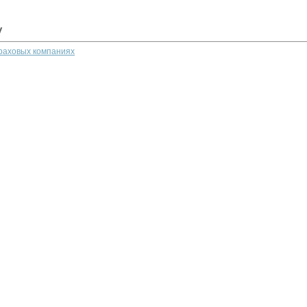
у
траховых компаниях