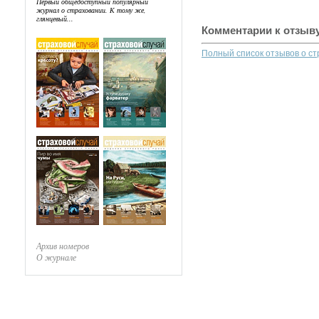
Первый общедоступный популярный
журнал о страховании. К тому же,
глянцевый...
Комментарии к отзыв
Полный список отзывов о с
Архив номеров
О журнале