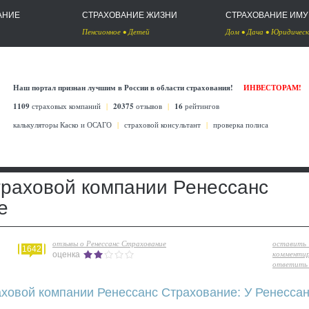
АНИЕ
СТРАХОВАНИЕ ЖИЗНИ
СТРАХОВАНИЕ ИМ
Пенсионное
•
Детей
Дом
•
Дача
•
Юридическ
Наш портал признан лучшим в России в области страхования!
ИНВЕСТОРАМ!
1109
страховых компаний
|
20375
отзывов
|
16
рейтингов
калькуляторы Каско
и
ОСАГО
|
страховой консультант
|
проверка полиса
траховой компании Ренессанс
е
отзывы о Ренессанс Страхование
оставить
1642
комменти
оценка
ответить 
аховой компании Ренессанс Страхование: У Ренесса