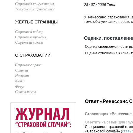
Страховая консультация
28 / 07 / 2006
Тина
Тендеры по страхованию
У Ренессанс страхования в
ЖЕЛТЫЕ СТРАНИЦЫ
тоже,обслуживание просто к
Страховой надзор
Страховые брокеры
Оценки, поставленн
Страховые союзы
Оценка своевременности в
Оценка отношения к клиент
О СТРАХОВАНИИ
Страховое право
Статьи
Новости
Книги
Форум
Список тегов
Ответ «Ренессанс С
Страховщик «Ренессанс 
Ответить на отзыв (для слу
Специалист страховой комп
«Страховой случай» (
стать