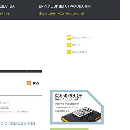
УЩЕСТВА
ДРУГИЕ ВИДЫ СТРАХОВАНИЯ
их лиц
Для граждан
•
Для организаций
авторизация
поиск
контакты
КАЛЬКУЛЯТОР
КАСКО,ОСАГО
 отзыв
Расчёт стоимости
ровать
страховки на Ваш
автомобиль
(для страховщиков)
нс страхования