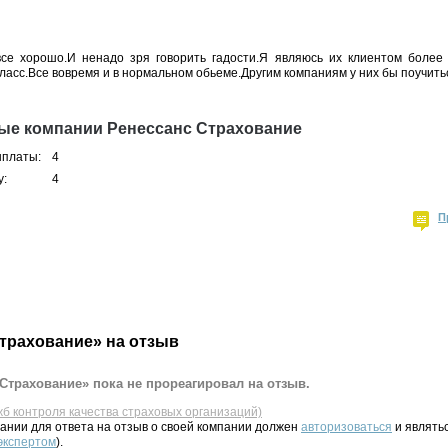
се хорошо.И ненадо зря говорить гадости.Я являюсь их клиентом более
ласс.Все вовремя и в нормальном обьеме.Другим компаниям у них бы поучитьс
ые компании Ренессанс Страхование
ыплаты:
4
у:
4
П
трахование» на отзыв
Страхование» пока не прореагировал на отзыв.
жб контроля качества страховых организаций)
ании для ответа на отзыв о своей компании должен
авторизоваться
и являть
 экспертом
).