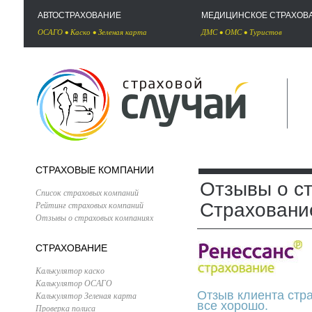
АВТОСТРАХОВАНИЕ
МЕДИЦИНСКОЕ СТРАХОВ
ОСАГО
•
Каско
•
Зеленая карта
ДМС
•
ОМС
•
Туристов
СТРАХОВЫЕ КОМПАНИИ
Отзывы о с
Список страховых компаний
Рейтинг страховых компаний
Страховани
Отзывы о страховых компаниях
СТРАХОВАНИЕ
Калькулятор каско
Калькулятор ОСАГО
Отзыв клиента стр
Калькулятор Зеленая карта
все хорошо.
Проверка полиса