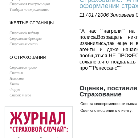
Страховая консультация
оформлении страх
Тендеры по страхованию
11 / 01 / 2006
Зиновьева 
ЖЕЛТЫЕ СТРАНИЦЫ
"А нас ""нагрели"" на
Страховой надзор
полиса.Возращать ник
Страховые брокеры
извинились,так еще и в
Страховые союзы
агенты и даже началь
пообщаться НЕ ПРОФЕСС
О СТРАХОВАНИИ
сожалею,что поддалась 
Страховое право
про ""Ренессанс"""
Статьи
Новости
Книги
Оценки, поставл
Форум
Страхование
Список тегов
Оценка своевременности выпла
Оценка отношения к клиенту: