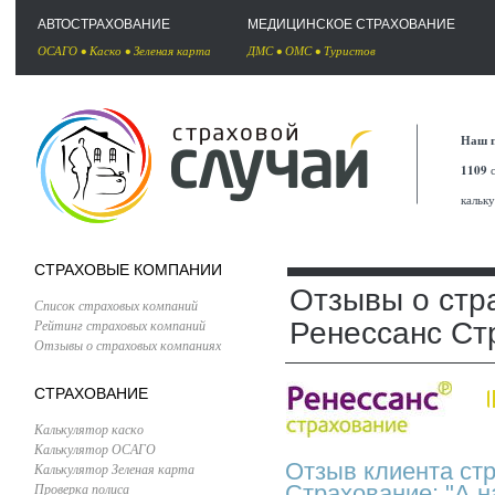
АВТОСТРАХОВАНИЕ
МЕДИЦИНСКОЕ СТРАХОВАНИЕ
ОСАГО
•
Каско
•
Зеленая карта
ДМС
•
ОМС
•
Туристов
Наш п
1109
с
кальк
СТРАХОВЫЕ КОМПАНИИ
Отзывы о стр
Список страховых компаний
Рейтинг страховых компаний
Ренессанс Ст
Отзывы о страховых компаниях
СТРАХОВАНИЕ
Калькулятор каско
Калькулятор ОСАГО
Отзыв клиента ст
Калькулятор Зеленая карта
Проверка полиса
Страхование: "А н