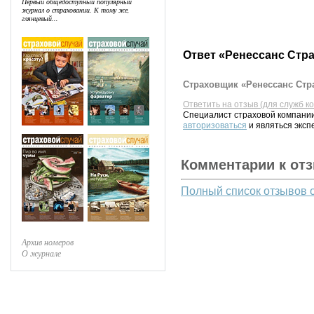
Первый общедоступный популярный
журнал о страховании. К тому же,
глянцевый...
Ответ «Ренессанс Стр
Страховщик «Ренессанс Стра
Ответить на отзыв (для служб к
Специалист страховой компании
авторизоваться
и являться эксп
Комментарии к от
Полный список отзывов 
Архив номеров
О журнале