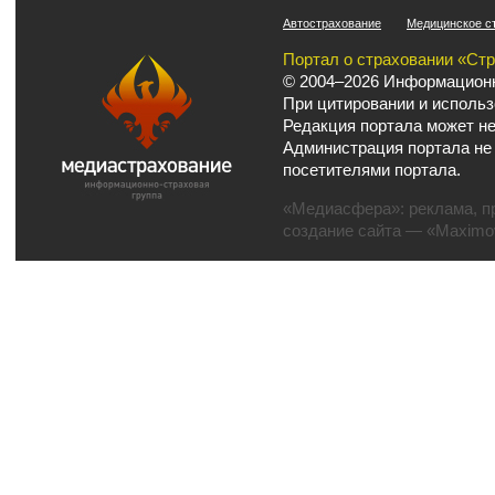
Автострахование
Медицинское с
Портал о страховании «Ст
© 2004–2026 Информационн
При цитировании и использ
Редакция портала может не
Администрация портала не
посетителями портала.
«Медиасфера»:
реклама
,
п
создание сайта
— «Maximov