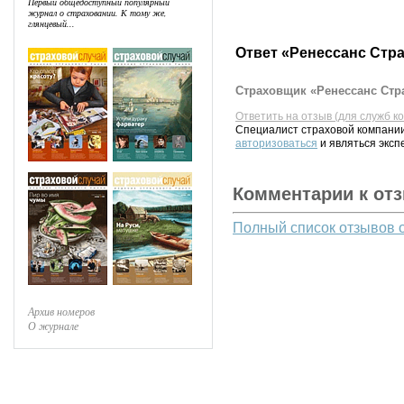
Первый общедоступный популярный
журнал о страховании. К тому же,
глянцевый...
Ответ «Ренессанс Стр
Страховщик «Ренессанс Стра
Ответить на отзыв (для служб к
Специалист страховой компании
авторизоваться
и являться эксп
Комментарии к от
Полный список отзывов 
Архив номеров
О журнале