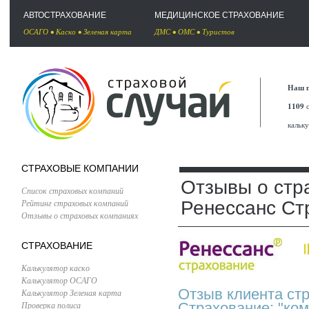
АВТОСТРАХОВАНИЕ
МЕДИЦИНСКОЕ СТРАХОВАНИЕ
ОСАГО
•
Каско
•
Зеленая карта
ДМС
•
ОМС
•
Туристов
Наш п
1109
с
кальк
СТРАХОВЫЕ КОМПАНИИ
Отзывы о стр
Список страховых компаний
Рейтинг страховых компаний
Ренессанс Ст
Отзывы о страховых компаниях
СТРАХОВАНИЕ
Калькулятор каско
Калькулятор ОСАГО
Отзыв клиента ст
Калькулятор Зеленая карта
Проверка полиса
Страхование: "ком