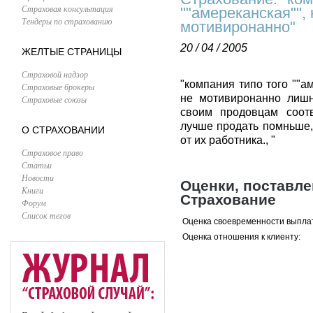
Страховая консультация
""амереканская"",
Тендеры по страхованию
мотивиронанно"
20 / 04 / 2005
ЖЕЛТЫЕ СТРАНИЦЫ
Страховой надзор
"компания типо того ""а
Страховые брокеры
не мотивиронанно лишн
Страховые союзы
своим продовцам соотв
лучше продать помньше,
О СТРАХОВАНИИ
от их работника., "
Страховое право
Статьи
Новости
Оценки, поставл
Книги
Страхование
Форум
Список тегов
Оценка своевременности выпла
Оценка отношения к клиенту: