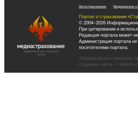
Автострахование
Медицинское с
Портал о страховании «Ст
© 2004–2026 Информационн
При цитировании и использ
Редакция портала может не
Администрация портала не
посетителями портала.
«Медиасфера»:
реклама
,
п
создание сайта
— «Maximov