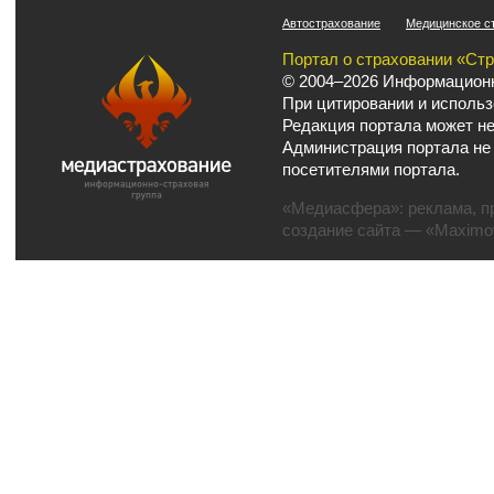
Автострахование
Медицинское с
Портал о страховании «Ст
© 2004–2026 Информационн
При цитировании и использ
Редакция портала может не
Администрация портала не
посетителями портала.
«Медиасфера»:
реклама
,
п
создание сайта
— «Maximov