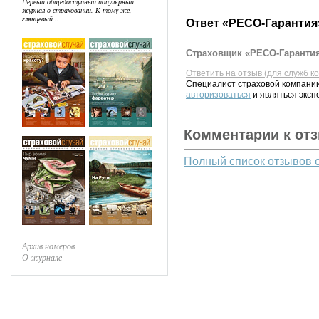
Первый общедоступный популярный
журнал о страховании. К тому же,
глянцевый...
Ответ «РЕСО-Гарантия
Страховщик «РЕСО-Гарантия
Ответить на отзыв (для служб к
Специалист страховой компании
авторизоваться
и являться эксп
Комментарии к от
Полный список отзывов 
Архив номеров
О журнале