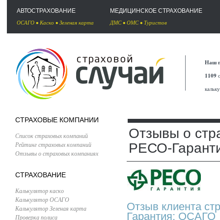
АВТОСТРАХОВАНИЕ
МЕДИЦИНСКОЕ СТРАХОВАНИЕ
ОСАГО
•
Каско
•
Зеленая карта
ДМС
•
ОМС
•
Туристов
Наш п
1109
с
кальк
СТРАХОВЫЕ КОМПАНИИ
Отзывы о стр
Список страховых компаний
Рейтинг страховых компаний
РЕСО-Гарант
Отзывы о страховых компаниях
СТРАХОВАНИЕ
Калькулятор каско
Калькулятор ОСАГО
Отзыв клиента ст
Калькулятор Зеленая карта
Гарантия: ОСАГО
Проверка полиса