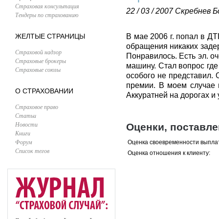
Страховая консультация
22 / 03 / 2007
Скребнев Б
Тендеры по страхованию
ЖЕЛТЫЕ СТРАНИЦЫ
В мае 2006 г. попал в Д
обращения никаких задер
Страховой надзор
Понравилось. Есть эл. о
Страховые брокеры
машину. Стал вопрос где 
Страховые союзы
особого не представил.
премии. В моем случае
О СТРАХОВАНИИ
Аккуратней на дорогах и 
Страховое право
Статьи
Новости
Оценки, поставл
Книги
Форум
Оценка своевременности выпла
Список тегов
Оценка отношения к клиенту: