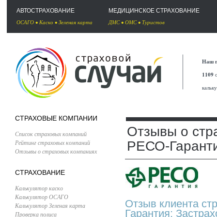
АВТОСТРАХОВАНИЕ
МЕДИЦИНСКОЕ СТРАХОВАНИЕ
ОСАГО
•
Каско
•
Зеленая карта
ДМС
•
ОМС
•
Туристов
Наш п
1109
с
кальк
СТРАХОВЫЕ КОМПАНИИ
Отзывы о стр
Список страховых компаний
Рейтинг страховых компаний
РЕСО-Гарант
Отзывы о страховых компаниях
СТРАХОВАНИЕ
Калькулятор каско
Калькулятор ОСАГО
Отзыв клиента ст
Калькулятор Зеленая карта
Гарантия: Застра
Проверка полиса