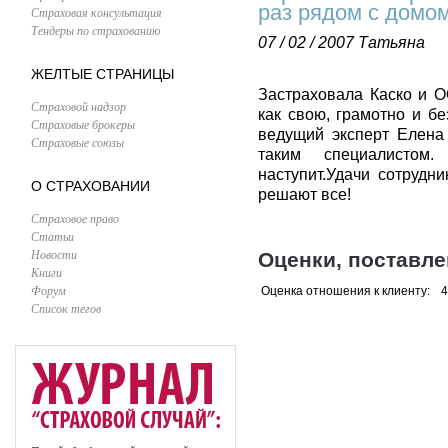
раз рядом с домом
Страховая консультация
Тендеры по страхованию
07 / 02 / 2007
Татьяна
ЖЕЛТЫЕ СТРАНИЦЫ
Застраховала Каско и 
Страховой надзор
как свою, грамотно и б
Страховые брокеры
ведущий эксперт Елена
Страховые союзы
таким специалистом
наступит.Удачи сотрудн
О СТРАХОВАНИИ
решают все!
Страховое право
Статьи
Новости
Оценки, поставл
Книги
Форум
Оценка отношения к клиенту:
4
Список тегов