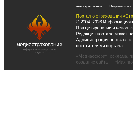
Автострахование
Медицинское с
Портал о страховании «Ст
© 2004–2026 Информационн
При цитировании и использ
Редакция портала может не
Администрация портала не
посетителями портала.
«Медиасфера»:
реклама
,
п
создание сайта
— «Maximov