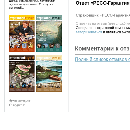
Первый общедоступный популярный
Ответ «РЕСО-Гарантия
журнал о страховании. К тому же,
глянцевый...
Страховщик «РЕСО-Гарантия
Ответить на отзыв (для служб к
Специалист страховой компании
авторизоваться
и являться эксп
Комментарии к от
Полный список отзывов 
Архив номеров
О журнале