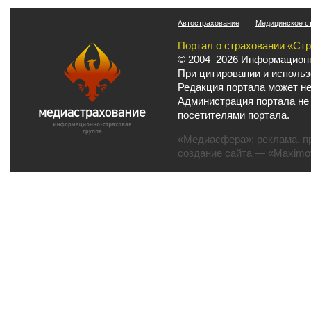
Автострахование
Медицинское с
Портал о страховании «Ст
© 2004–2026 Информационн
При цитировании и использ
Редакция портала может не
Администрация портала не
посетителями портала.
«Медиасфера»:
реклама
,
п
создание сайта
— «Maximov