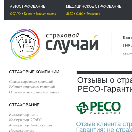
АВТОСТРАХОВАНИЕ
МЕДИЦИНСКОЕ СТРАХОВАНИЕ
ОСАГО
•
Каско
•
Зеленая карта
ДМС
•
ОМС
•
Туристов
Наш п
1109
с
кальк
СТРАХОВЫЕ КОМПАНИИ
Отзывы о стр
Список страховых компаний
Рейтинг страховых компаний
РЕСО-Гарант
Отзывы о страховых компаниях
СТРАХОВАНИЕ
Калькулятор каско
Калькулятор ОСАГО
Отзыв клиента ст
Калькулятор Зеленая карта
Гарантия: не стра
Проверка полиса