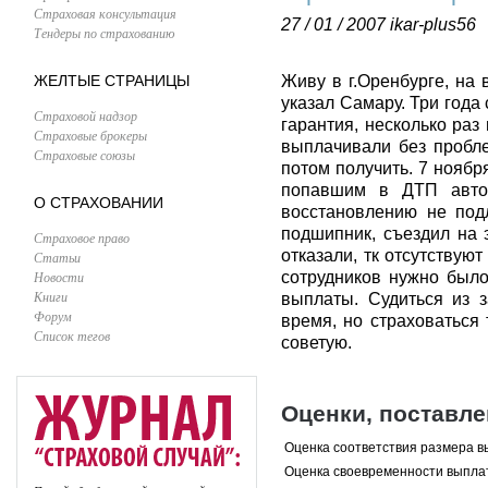
Страховая консультация
27 / 01 / 2007
ikar-plus56
Тендеры по страхованию
ЖЕЛТЫЕ СТРАНИЦЫ
Живу в г.Оренбурге, на 
указал Самару. Три года
Страховой надзор
гарантия, несколько раз
Страховые брокеры
выплачивали без пробле
Страховые союзы
потом получить. 7 ноябр
попавшим в ДТП автоб
О СТРАХОВАНИИ
восстановлению не подл
подшипник, съездил на 
Страховое право
отказали, тк отсутствую
Статьи
Новости
сотрудников нужно было
Книги
выплаты. Судиться из з
Форум
время, но страховаться 
Список тегов
советую.
Оценки, поставл
Оценка соответствия размера в
Оценка своевременности выпла