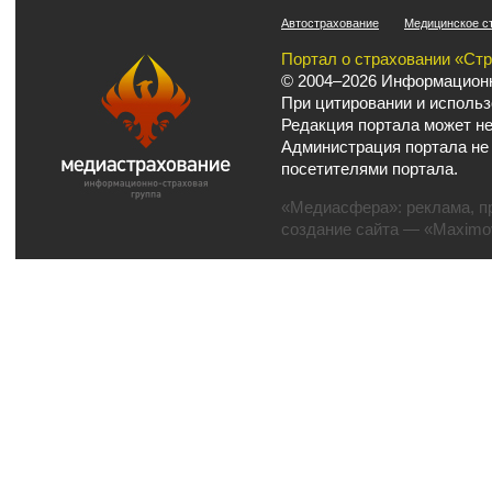
Автострахование
Медицинское с
Портал о страховании «Ст
© 2004–2026 Информационн
При цитировании и использ
Редакция портала может не
Администрация портала не
посетителями портала.
«Медиасфера»:
реклама
,
п
создание сайта
— «Maximov