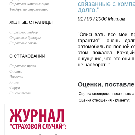
связанные с комп
Страховая консультация
долго."
Тендеры по страхованию
01 / 09 / 2006
Максим
ЖЕЛТЫЕ СТРАНИЦЫ
Страховой надзор
"Описывать все мои п
Страховые брокеры
гарантия"" очень дол
Страховые союзы
автомобиль по полной о
этом пожалел. Кажды
О СТРАХОВАНИИ
ощущение, что это они п
не наоборот..."
Страховое право
Статьи
Новости
Книги
Оценки, поставл
Форум
Список тегов
Оценка своевременности выпла
Оценка отношения к клиенту: