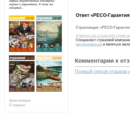
Первый общедоступный популярный
журнал о страховании. К тому же,
глянцевый...
Ответ «РЕСО-Гарантия
Страховщик «РЕСО-Гарантия
Ответить на отзыв (для служб к
Специалист страховой компании
авторизоваться
и являться эксп
Комментарии к от
Полный список отзывов 
Архив номеров
О журнале