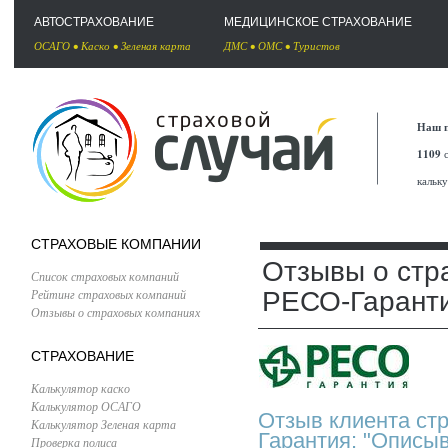
АВТОСТРАХОВАНИЕ
МЕДИЦИНСКОЕ СТРАХОВАНИЕ
ОСАГО
•
Каско
•
Зеленая карта
ДМС
•
ОМС
•
Туристов
Наш п
1109
с
кальк
СТРАХОВЫЕ КОМПАНИИ
Отзывы о стр
Список страховых компаний
Рейтинг страховых компаний
РЕСО-Гарант
Отзывы о страховых компаниях
СТРАХОВАНИЕ
Калькулятор каско
Калькулятор ОСАГО
Отзыв клиента ст
Калькулятор Зеленая карта
Гарантия: "Описы
Проверка полиса