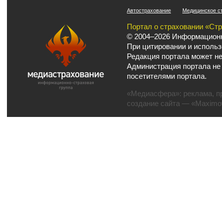
Автострахование
Медицинское с
Портал о страховании «Ст
© 2004–2026 Информационн
При цитировании и использ
Редакция портала может не
Администрация портала не
посетителями портала.
«Медиасфера»:
реклама
,
п
создание сайта
— «Maximov