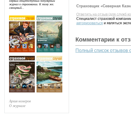
Первый общедоступный популярный
журнал о страховании. К тому же,
Страховщик «Северная Казна
глянцевый...
Ответить на отзыв (для служб к
Специалист страховой компании
авторизоваться
и являться эксп
Комментарии к от
Полный список отзывов 
Архив номеров
О журнале