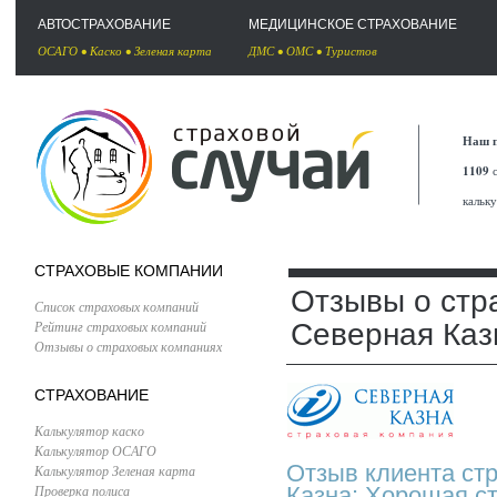
АВТОСТРАХОВАНИЕ
МЕДИЦИНСКОЕ СТРАХОВАНИЕ
ОСАГО
•
Каско
•
Зеленая карта
ДМС
•
ОМС
•
Туристов
Наш п
1109
с
кальк
СТРАХОВЫЕ КОМПАНИИ
Отзывы о стр
Список страховых компаний
Рейтинг страховых компаний
Северная Каз
Отзывы о страховых компаниях
СТРАХОВАНИЕ
Калькулятор каско
Калькулятор ОСАГО
Отзыв клиента ст
Калькулятор Зеленая карта
Проверка полиса
Казна: Хорошая с