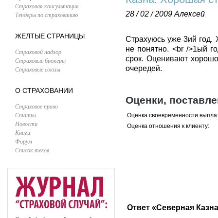
Страховая консультация
28 / 02 / 2009
Алексей
Тендеры по страхованию
ЖЕЛТЫЕ СТРАНИЦЫ
Страхуюсь уже 3ий год.
не понятно. <br />1ый 
Страховой надзор
срок. Оценивают хорошо,
Страховые брокеры
очередей.
Страховые союзы
О СТРАХОВАНИИ
Оценки, поставл
Страховое право
Статьи
Оценка своевременности выпла
Новости
Оценка отношения к клиенту:
Книги
Форум
Список тегов
Ответ «Северная Казна