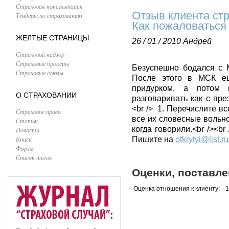
Страховая консультация
Отзыв клиента ст
Тендеры по страхованию
Как пожаловаться
ЖЕЛТЫЕ СТРАНИЦЫ
26 / 01 / 2010
Андрей
Страховой надзор
Страховые брокеры
Безуспешно бодался с 
Страховые союзы
После этого в МСК ещ
придурком, а потом 
О СТРАХОВАНИИ
разговаривать как с пр
<br /> 1. Перечислите в
Страховое право
все их словесные вольно
Статьи
когда говорили.<br /><
Новости
Книги
Пишите на
otkrytyi@list.ru
Форум
Список тегов
Оценки, поставл
Оценка отношения к клиенту:
1