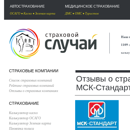
АВТОСТРАХОВАНИЕ
МЕДИЦИНСКОЕ СТРАХОВАНИЕ
ОСАГО
•
Каско
•
Зеленая карта
ДМС
•
ОМС
•
Туристов
Наш п
1109
с
кальк
СТРАХОВЫЕ КОМПАНИИ
Отзывы о стр
Список страховых компаний
Рейтинг страховых компаний
МСК-Стандар
Отзывы о страховых компаниях
СТРАХОВАНИЕ
Калькулятор каско
Калькулятор ОСАГО
Калькулятор Зеленая карта
Проверка полиса