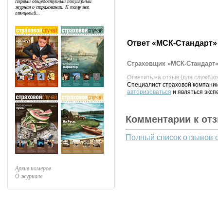
Первый общедоступный популярный
журнал о страховании. К тому же,
глянцевый...
Ответ «МСК-Стандарт»
Страховщик «МСК-Стандарт» 
Ответить на отзыв (для служб к
Специалист страховой компании
авторизоваться
и являться эксп
Комментарии к от
Полный список отзывов 
Архив номеров
О журнале