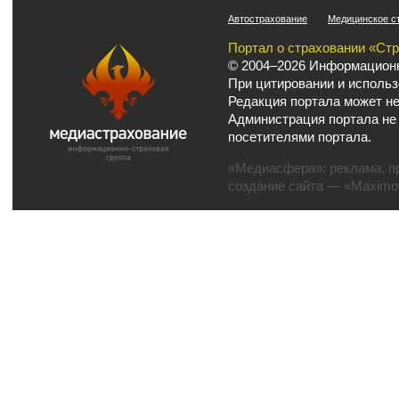
Автострахование
Медицинское с
Портал о страховании «Ст
© 2004–2026 Информационн
При цитировании и использ
Редакция портала может не
Администрация портала не
посетителями портала.
«Медиасфера»:
реклама
,
п
создание сайта
— «Maximov