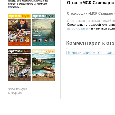
Первый общедоступный популярный
Ответ «МСК-Стандарт»
журнал о страховании. К тому же,
глянцевый...
Страховщик «МСК-Стандарт» 
Ответить на отзыв (для служб к
Специалист страховой компании
авторизоваться
и являться эксп
Комментарии к от
Полный список отзывов 
Архив номеров
О журнале