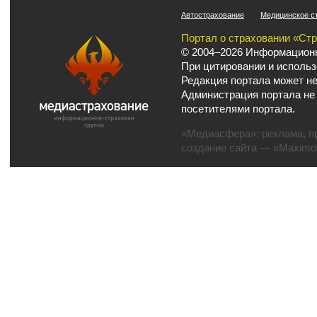
Автострахование
Медицинское с
Портал о страховании «Ст
© 2004–2026 Информационн
При цитировании и использ
Редакция портала может не
Администрация портала не
посетителями портала.
«Медиасфера»:
реклама
,
п
создание сайта
— «Maximov