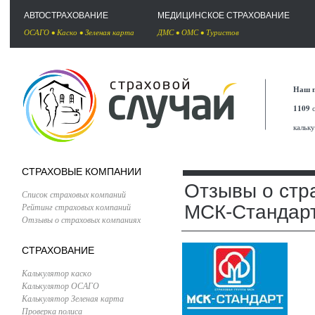
АВТОСТРАХОВАНИЕ
МЕДИЦИНСКОЕ СТРАХОВАНИЕ
ОСАГО
•
Каско
•
Зеленая карта
ДМС
•
ОМС
•
Туристов
Наш п
1109
с
кальк
СТРАХОВЫЕ КОМПАНИИ
Отзывы о стр
Список страховых компаний
Рейтинг страховых компаний
МСК-Стандар
Отзывы о страховых компаниях
СТРАХОВАНИЕ
Калькулятор каско
Калькулятор ОСАГО
Калькулятор Зеленая карта
Проверка полиса