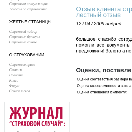
Страховая консультация
Отзыв клиента ст
Тендеры по страхованию
лестный отзыв
ЖЕЛТЫЕ СТРАНИЦЫ
12 / 04 / 2009
андрей
Страховой надзор
Страховые брокеры
большое спасибо сотру
Страховые союзы
помогли все документы
предложили! Золото а не 
О СТРАХОВАНИИ
Страховое право
Оценки, поставл
Статьи
Новости
Оценка соответствия размера в
Книги
Форум
Оценка своевременности выпла
Список тегов
Оценка отношения к клиенту: