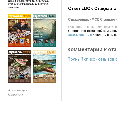
Первый общедоступный популярный
журнал о страховании. К тому же,
глянцевый...
Ответ «МСК-Стандарт»
Страховщик «МСК-Стандарт» 
Ответить на отзыв (для служб к
Специалист страховой компании
авторизоваться
и являться эксп
Комментарии к от
Полный список отзывов 
Архив номеров
О журнале