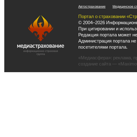
Автострахование
Медицинское с
Портал о страховании «Ст
© 2004–2026 Информационн
При цитировании и использ
Редакция портала может не
Администрация портала не
посетителями портала.
«Медиасфера»:
реклама
,
п
создание сайта
— «Maximov