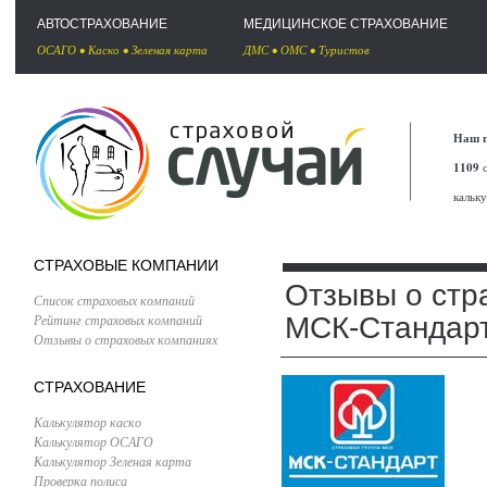
АВТОСТРАХОВАНИЕ
МЕДИЦИНСКОЕ СТРАХОВАНИЕ
ОСАГО
•
Каско
•
Зеленая карта
ДМС
•
ОМС
•
Туристов
Наш п
1109
с
кальк
СТРАХОВЫЕ КОМПАНИИ
Отзывы о стр
Список страховых компаний
Рейтинг страховых компаний
МСК-Стандар
Отзывы о страховых компаниях
СТРАХОВАНИЕ
Калькулятор каско
Калькулятор ОСАГО
Калькулятор Зеленая карта
Проверка полиса