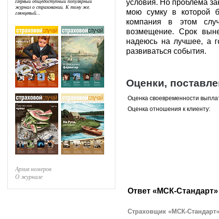
Первый общедоступный популярный
условия. Но проблема за
журнал о страховании. К тому же,
мою сумку в которой б
глянцевый...
компания в этом случ
возмещение. Срок вын
надеюсь на лучшее, а г
развиваться события.
Оценки, поставл
Оценка своевременности выпла
Оценка отношения к клиенту:
Архив номеров
О журнале
Ответ «МСК-Стандарт»
Страховщик «МСК-Стандарт» 