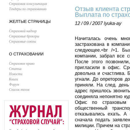
Страховая консультация
Отзыв клиента ст
Тендеры по страхованию
Выплата по страх
ЖЕЛТЫЕ СТРАНИЦЫ
12 / 09 / 2007
lyuka-ay
Страховой надзор
Страховые брокеры
Начиталась очень мно
Страховые союзы
застрахована в компани
следующее.<br />1. Б
О СТРАХОВАНИИ
компании, забрал все 
После этого позвонили
Страховое право
пригласили в офис. С
Статьи
довольна и счастлива. 
Новости
Книги
угнали. До опреторов до
Форум
приняли. На след. день
Список тегов
адрес пришлось звонить
соединяла непонятно куд
Офис по страховым 
общественный трансп
отказывались ехать. А
сначала подать заявлен
милиции. Причем на стра