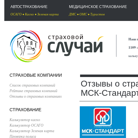
АВТОСТРАХОВАНИЕ
МЕДИЦИНСКОЕ СТРАХОВАНИЕ
ОСАГО
•
Каско
•
Зеленая карта
ДМС
•
ОМС
•
Туристов
Наш п
1109
с
кальк
СТРАХОВЫЕ КОМПАНИИ
Отзывы о стр
Список страховых компаний
Рейтинг страховых компаний
МСК-Стандар
Отзывы о страховых компаниях
СТРАХОВАНИЕ
Калькулятор каско
Калькулятор ОСАГО
Калькулятор Зеленая карта
Проверка полиса