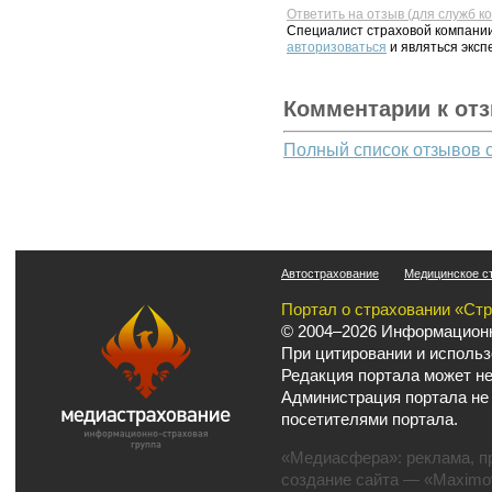
Ответить на отзыв (для служб к
Специалист страховой компании
авторизоваться
и являться эксп
Комментарии к от
Полный список отзывов 
Автострахование
Медицинское с
Портал о страховании «Ст
© 2004–2026 Информационн
При цитировании и использ
Редакция портала может не
Администрация портала не
посетителями портала.
«Медиасфера»:
реклама
,
п
создание сайта
— «Maximov