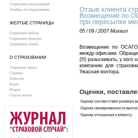
Страховая консультация
Отзыв клиента ст
Тендеры по страхованию
Возмещение по ОС
при пересылке ме
ЖЕЛТЫЕ СТРАНИЦЫ
05 / 09 / 2007
Михаил
Страховой надзор
Страховые брокеры
Страховые союзы
Возмещение по ОСАГО.
между офисами. Обращен
О СТРАХОВАНИИ
(!!!) разыскивать, у ког
компанию для страховк
Страховое право
Ужасная контора.
Статьи
Новости
Книги
Форум
Оценки, поставл
Список тегов
Оценка соответствия размера в
Оценка своевременности выпла
Оценка отношения к клиенту: