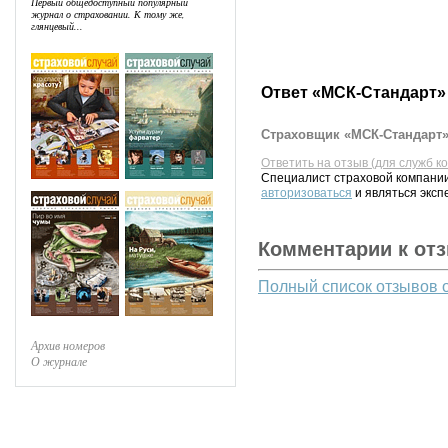
Первый общедоступный популярный
журнал о страховании. К тому же,
глянцевый...
Ответ «МСК-Стандарт»
Страховщик «МСК-Стандарт» 
Ответить на отзыв (для служб к
Специалист страховой компании
авторизоваться
и являться эксп
Комментарии к от
Полный список отзывов 
Архив номеров
О журнале