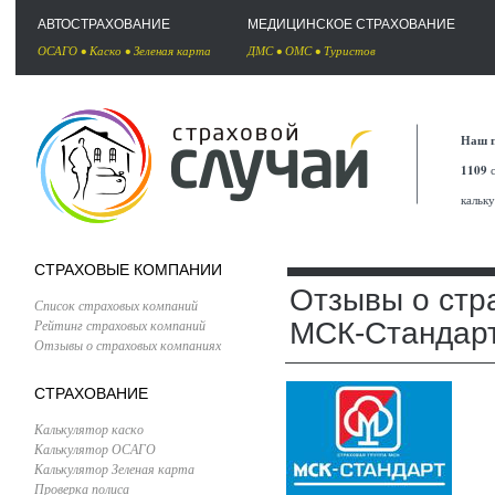
АВТОСТРАХОВАНИЕ
МЕДИЦИНСКОЕ СТРАХОВАНИЕ
ОСАГО
•
Каско
•
Зеленая карта
ДМС
•
ОМС
•
Туристов
Наш п
1109
с
кальк
СТРАХОВЫЕ КОМПАНИИ
Отзывы о стр
Список страховых компаний
Рейтинг страховых компаний
МСК-Стандар
Отзывы о страховых компаниях
СТРАХОВАНИЕ
Калькулятор каско
Калькулятор ОСАГО
Калькулятор Зеленая карта
Проверка полиса