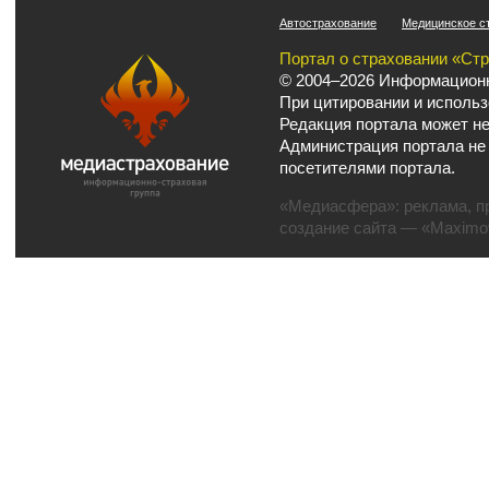
Автострахование
Медицинское с
Портал о страховании «Ст
© 2004–2026 Информационн
При цитировании и использ
Редакция портала может не
Администрация портала не
посетителями портала.
«Медиасфера»:
реклама
,
п
создание сайта
— «Maximov