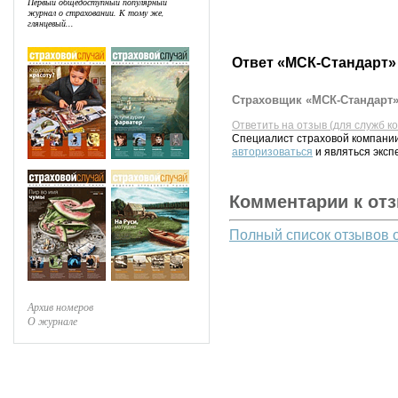
Первый общедоступный популярный
журнал о страховании. К тому же,
глянцевый...
Ответ «МСК-Стандарт»
Страховщик «МСК-Стандарт» 
Ответить на отзыв (для служб к
Специалист страховой компании
авторизоваться
и являться эксп
Комментарии к от
Полный список отзывов 
Архив номеров
О журнале