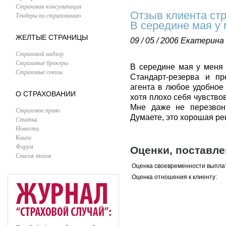
Страховая консультация
Отзыв клиента ст
Тендеры по страхованию
В середине мая у 
ЖЕЛТЫЕ СТРАНИЦЫ
09 / 05 / 2006
Екатерина
Страховой надзор
Страховые брокеры
В середине мая у меня 
Страховые союзы
Стандарт-резерва и п
агента в любое удобное
О СТРАХОВАНИИ
хотя плохо себя чувствов
Мне даже не перезвони
Страховое право
Думаете, это хорошая р
Статьи
Новости
Книги
Форум
Оценки, поставл
Список тегов
Оценка своевременности выпла
Оценка отношения к клиенту: