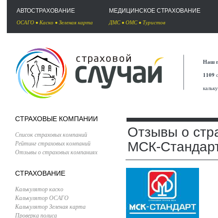
АВТОСТРАХОВАНИЕ
МЕДИЦИНСКОЕ СТРАХОВАНИЕ
ОСАГО
•
Каско
•
Зеленая карта
ДМС
•
ОМС
•
Туристов
Наш п
1109
с
кальк
СТРАХОВЫЕ КОМПАНИИ
Отзывы о стр
Список страховых компаний
Рейтинг страховых компаний
МСК-Стандар
Отзывы о страховых компаниях
СТРАХОВАНИЕ
Калькулятор каско
Калькулятор ОСАГО
Калькулятор Зеленая карта
Проверка полиса