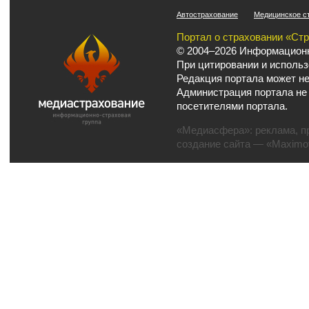
Автострахование
Медицинское с
Портал о страховании «Ст
© 2004–2026 Информационн
При цитировании и использ
Редакция портала может не
Администрация портала не
посетителями портала.
«Медиасфера»:
реклама
,
п
создание сайта
— «Maximov