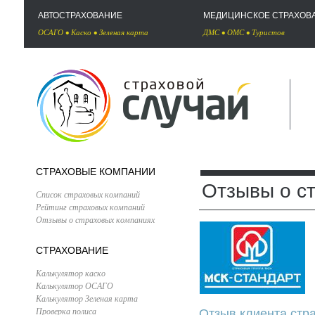
АВТОСТРАХОВАНИЕ
МЕДИЦИНСКОЕ СТРАХОВ
ОСАГО
•
Каско
•
Зеленая карта
ДМС
•
ОМС
•
Туристов
СТРАХОВЫЕ КОМПАНИИ
Отзывы о с
Список страховых компаний
Рейтинг страховых компаний
Отзывы о страховых компаниях
СТРАХОВАНИЕ
Калькулятор каско
Калькулятор ОСАГО
Калькулятор Зеленая карта
Проверка полиса
Отзыв клиента ст