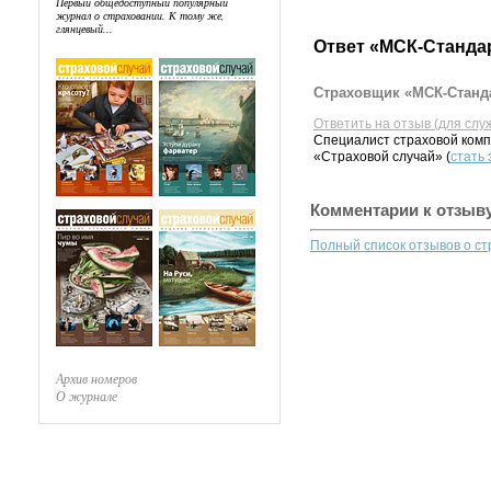
Первый общедоступный популярный
журнал о страховании. К тому же,
глянцевый...
Ответ «МСК-Станда
Страховщик «МСК-Станда
Ответить на отзыв (для слу
Специалист страховой комп
«Страховой случай» (
стать
Комментарии к отзыв
Полный список отзывов о с
Архив номеров
О журнале