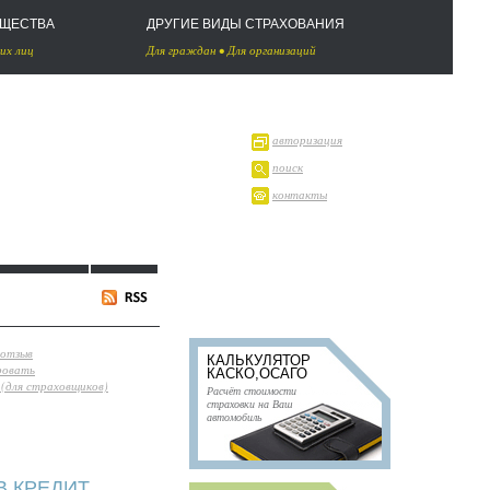
УЩЕСТВА
ДРУГИЕ ВИДЫ СТРАХОВАНИЯ
их лиц
Для граждан
•
Для организаций
авторизация
поиск
контакты
 отзыв
КАЛЬКУЛЯТОР
ровать
КАСКО,ОСАГО
(для страховщиков)
Расчёт стоимости
страховки на Ваш
автомобиль
 В КРЕДИТ