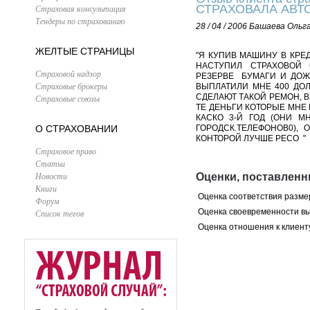
СТРАХОВАЛА АВТО
Страховая консультация
Тендеры по страхованию
28 / 04 / 2006
Башаева Ольг
ЖЕЛТЫЕ СТРАНИЦЫ
"Я КУПИВ МАШИНУ В КРЕД
НАСТУПИЛ СТРАХОВОЙ 
Страховой надзор
РЕЗЕРВЕ БУМАГИ И ДОЖД
Страховые брокеры
ВЫПЛАТИЛИ МНЕ 400 ДОЛ
СДЕЛАЮТ ТАКОЙ РЕМОН, ВЗ
Страховые союзы
ТЕ ДЕНЬГИ КОТОРЫЕ МНЕ
КАСКО 3-Й ГОД (ОНИ М
О СТРАХОВАНИИ
ГОРОДСК.ТЕЛЕФОНОВ0),
КОНТОРОЙ ЛУЧШЕ РЕСО "
Страховое право
Статьи
Новости
Оценки, поставлен
Книги
Оценка соответствия разме
Форум
Оценка своевременности в
Список тегов
Оценка отношения к клиент