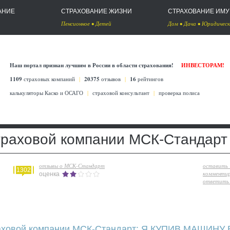
АНИЕ
СТРАХОВАНИЕ ЖИЗНИ
СТРАХОВАНИЕ ИМ
Пенсионное
•
Детей
Дом
•
Дача
•
Юридическ
Наш портал признан лучшим в России в области страхования!
ИНВЕСТОРАМ!
1109
страховых компаний
|
20375
отзывов
|
16
рейтингов
калькуляторы Каско
и
ОСАГО
|
страховой консультант
|
проверка полиса
траховой компании МСК-Стандарт
отзывы о МСК-Стандарт
оставить
1302
комменти
оценка
ответить 
раховой компании МСК-Стандарт: Я КУПИВ МАШИНУ