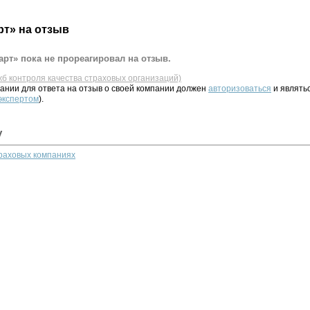
рт» на отзыв
рт» пока не прореагировал на отзыв.
жб контроля качества страховых организаций)
ании для ответа на отзыв о своей компании должен
авторизоваться
и являть
 экспертом
).
у
траховых компаниях