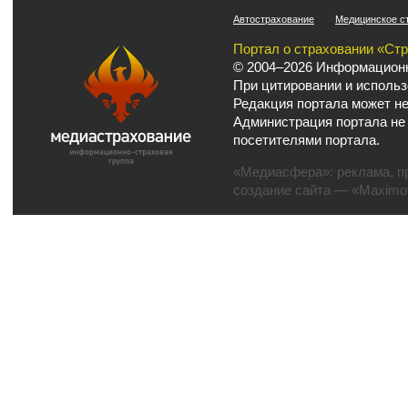
Автострахование
Медицинское с
Портал о страховании «Ст
© 2004–2026 Информационн
При цитировании и использ
Редакция портала может не
Администрация портала не
посетителями портала.
«Медиасфера»:
реклама
,
п
создание сайта
— «Maximov