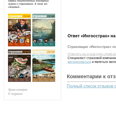
Первый общедоступный популярный
журнал о страховании. К тому же,
глянцевый...
Ответ «Ингосстрах» на
Страховщик «Ингосстрах» по
Ответить на отзыв (для служб к
Специалист страховой компании
авторизоваться
и являться эксп
Комментарии к от
Полный список отзывов 
Архив номеров
О журнале