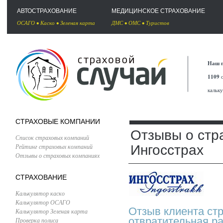
АВТОСТРАХОВАНИЕ
МЕДИЦИНСКОЕ СТРАХОВАНИЕ
ОСАГО
•
Каско
•
Зеленая карта
ДМС
•
ОМС
•
Туристов
Наш п
1109
с
кальк
СТРАХОВЫЕ КОМПАНИИ
Отзывы о стр
Список страховых компаний
Рейтинг страховых компаний
Ингосстрах
Отзывы о страховых компаниях
СТРАХОВАНИЕ
Калькулятор каско
Калькулятор ОСАГО
Отзыв клиента ст
Калькулятор Зеленая карта
отвратительная р
Проверка полиса