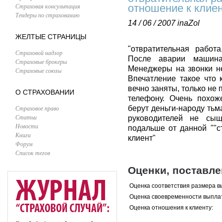
Страховая консультация
отношение к клие
Тендеры по страхованию
14 / 06 / 2007
inaZol
ЖЕЛТЫЕ СТРАНИЦЫ
"отвратительная работ
Страховой надзор
После аварии машина
Страховые брокеры
Менеджеры на звонки не
Страховые союзы
Впечатление такое что 
вечно заняты, только не
О СТРАХОВАНИИ
телефону. Очень похож
Страховое право
берут деньги-народу тьма
Статьи
руководителей не сыщ
Новости
подальше от данной ""с
Книги
клиент"
Форум
Список тегов
Оценки, поставл
Оценка соответствия размера в
Оценка своевременности выпла
Оценка отношения к клиенту: