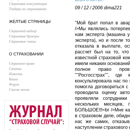
Страховая консультация
09 / 12 / 2006
dima221
Тендеры по страхованию
ЖЕЛТЫЕ СТРАНИЦЫ
"Мой брат попал в авар
/>Мы являлись потерпе
Страховой надзор
нам эксперта (машина у
Страховые брокеры
эксперта), но и после т
Страховые союзы
отказала в выплате, ос
рассчет был на то, чт
О СТРАХОВАНИИ
известной страховой ко
Страховое право
имели никаких оснований
Статьи
полное право прове
Новости
""Росгосстрах"", гд
Книги
консультировала нас по 
Форум
помогла договориться с
Список тегов
проводила оценку авт
проявляли сотрудники
нескольких месяцев, 
БОЛЬШОЕ!!!<br />Мне к
в страховом деле, обидн
нас же самих, отказыв
наступлении страхового 