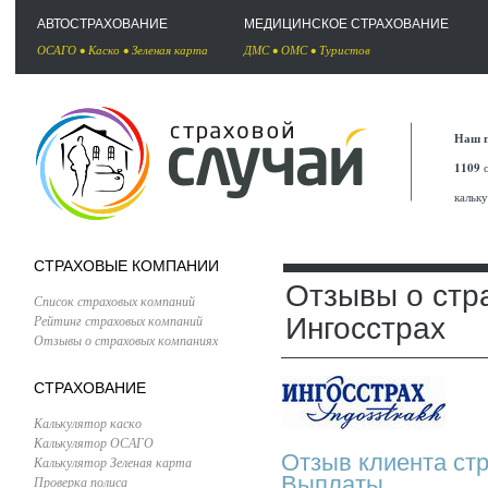
АВТОСТРАХОВАНИЕ
МЕДИЦИНСКОЕ СТРАХОВАНИЕ
ОСАГО
•
Каско
•
Зеленая карта
ДМС
•
ОМС
•
Туристов
Наш п
1109
с
кальк
СТРАХОВЫЕ КОМПАНИИ
Отзывы о стр
Список страховых компаний
Рейтинг страховых компаний
Ингосстрах
Отзывы о страховых компаниях
СТРАХОВАНИЕ
Калькулятор каско
Калькулятор ОСАГО
Отзыв клиента ст
Калькулятор Зеленая карта
Выплаты.
Проверка полиса