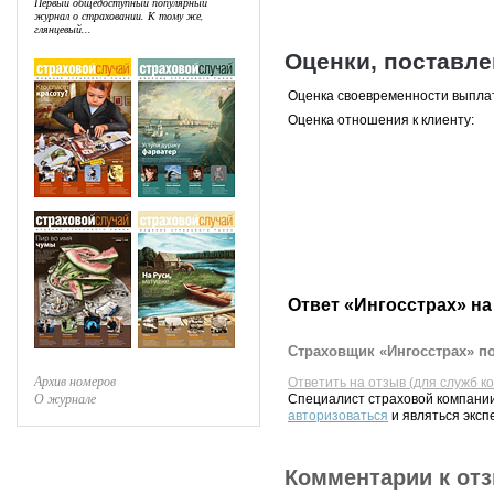
Первый общедоступный популярный
журнал о страховании. К тому же,
глянцевый...
Оценки, поставл
Оценка своевременности выпла
Оценка отношения к клиенту:
Ответ «Ингосстрах» на
Страховщик «Ингосстрах» по
Архив номеров
Ответить на отзыв (для служб к
О журнале
Специалист страховой компании
авторизоваться
и являться эксп
Комментарии к от