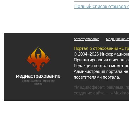
Полный список отзывов 
Автострахование
Медицинское с
Портал о страховании «Ст
© 2004–2026 Информационн
При цитировании и использ
Редакция портала может не
Администрация портала не
посетителями портала.
«Медиасфера»:
реклама
,
п
создание сайта
— «Maximov