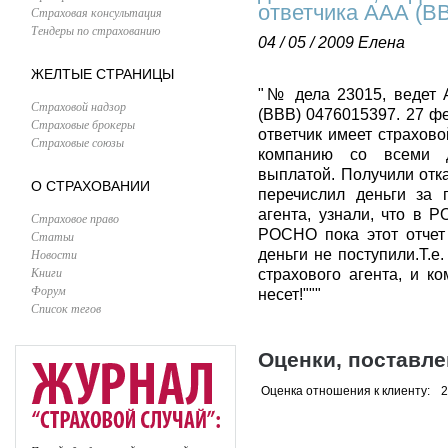
ответчика ААА (В
Страховая консультация
Тендеры по страхованию
04 / 05 / 2009
Елена
ЖЕЛТЫЕ СТРАНИЦЫ
"№ дела 23015, ведет 
Страховой надзор
(ВВВ) 0476015397. 27 ф
Страховые брокеры
ответчик имеет страхов
Страховые союзы
компанию со всеми д
выплатой. Получили отка
О СТРАХОВАНИИ
перечислил деньги за 
агента, узнали, что в 
Страховое право
РОСНО пока этот отчет 
Статьи
Новости
деньги не поступили.Т.е
Книги
страхового агента, и к
Форум
несет!"""
Список тегов
Оценки, поставл
Оценка отношения к клиенту:
2