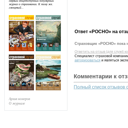
Первый общедоступный популярный
журнал о страховании. К тому же,
глянцевый...
Ответ «РОСНО» на отз
Страховщик «РОСНО» пока н
Ответить на отзыв (для служб к
Специалист страховой компании
авторизоваться
и являться эксп
Комментарии к от
Полный список отзывов 
Архив номеров
О журнале