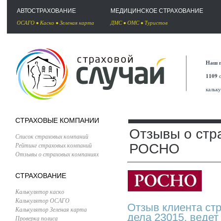
АВТОСТРАХОВАНИЕ
МЕДИЦИНСКОЕ СТРАХОВАНИЕ
ОСАГО
•
Каско
•
Зеленая карта
ДМС
•
ОМС
•
Туристов
Наш п
1109
с
кальк
СТРАХОВЫЕ КОМПАНИИ
Отзывы о стр
Список страховых компаний
Рейтинг страховых компаний
РОСНО
Отзывы о страховых компаниях
СТРАХОВАНИЕ
Калькулятор каско
Калькулятор ОСАГО
Отзыв клиента с
Калькулятор Зеленая карта
дела 23015, веде
Проверка полиса