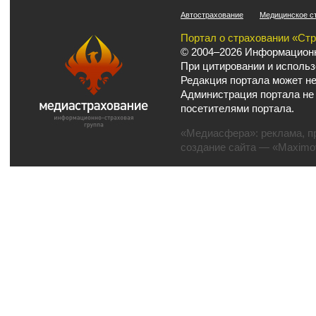
Автострахование
Медицинское с
Портал о страховании «Ст
© 2004–2026 Информационн
При цитировании и использ
Редакция портала может не
Администрация портала не
посетителями портала.
«Медиасфера»:
реклама
,
п
создание сайта
— «Maximov